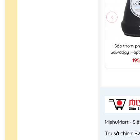
Sáp thơm ph
Sawaday Happ
120g (4 mùi hư
195
hoa
MishuMart - Siê
Trụ sở chính:
B2