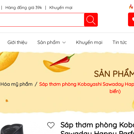
|
Hàng đồng giá 39k
|
Khuyến mại
Giới thiệu
Sản phẩm
Khuyến mại
Tin tức
SẢN PHẨ
Hóa mỹ phẩm
/
Sáp thơm phòng Kobayashi Sawaday Happ
biển)
Mã khuyến mãi:
Điều kiện:
Sáp thơm phòng Kob
Sawaday Happy Parf