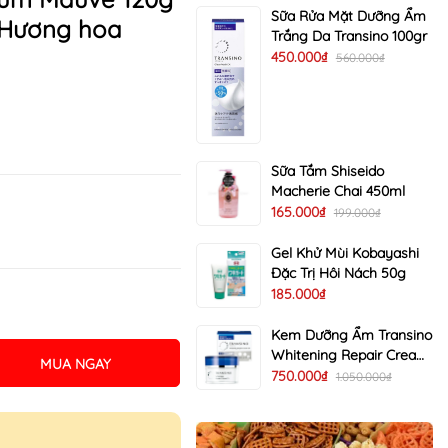
Sữa Rửa Mặt Dưỡng Ẩm
 Hương hoa
Trắng Da Transino 100gr
450.000₫
560.000₫
Sữa Tắm Shiseido
Macherie Chai 450ml
165.000₫
199.000₫
Gel Khử Mùi Kobayashi
Đặc Trị Hôi Nách 50g
185.000₫
Kem Dưỡng Ẩm Transino
Whitening Repair Cream
MUA NGAY
EX Trị Nám Trắng Da 35g
750.000₫
1.050.000₫