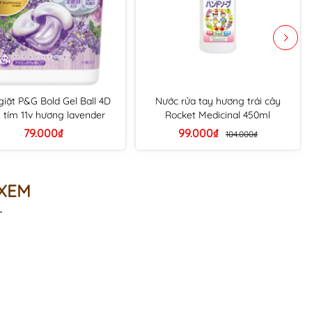
giặt P&G Bold Gel Ball 4D
Nước rửa tay hương trái cây
tím 11v hương lavender
Rocket Medicinal 450ml
79.000₫
99.000₫
104.000₫
 XEM