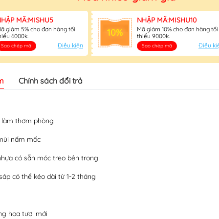
NHẬP MÃ:MISHU5
NHẬP MÃ:MISHU10
ã giảm 5% cho đơn hàng tối
Mã giảm 10% cho đơn hàng tối
10%
hiểu 6000k.
thiểu 9000k.
Điều kiện
Điều ki
Sao chép mã
Sao chép mã
m
Chính sách đổi trả
à làm thơm phòng
 mùi nấm mốc
nhựa có sẵn móc treo bên trong
áp có thể kéo dài từ 1-2 tháng
ng hoa tươi mới