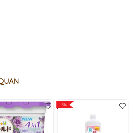
 QUAN
- 5%