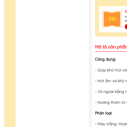
M
5%
t
Mô tả sản phẩ
Công dụng:
- Giúp khử mùi v
- Hút ẩm và khử
- Vỏ ngoài bằng 
- Hương thơm từ s
Phân loại:
- Màu trắng: Hươ