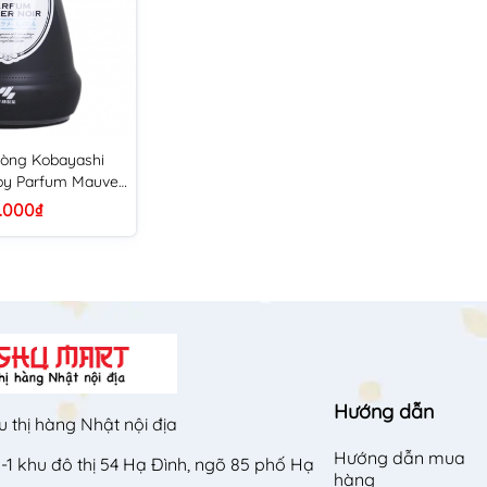
òng Kobayashi
y Parfum Mauve
ơng) (Đen - Hương
.000₫
 biển)
Hướng dẫn
u thị hàng Nhật nội địa
Hướng dẫn mua
-1 khu đô thị 54 Hạ Đình, ngõ 85 phố Hạ
hàng