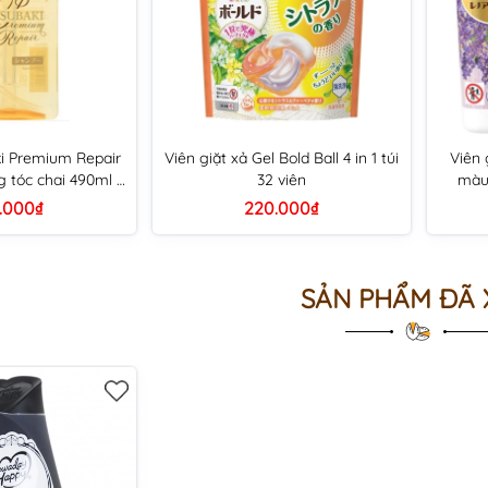
ki Premium Repair
Viên giặt xả Gel Bold Ball 4 in 1 túi
Viên 
 tóc chai 490ml -
32 viên
màu 
 vàng
.000₫
220.000₫
SẢN PHẨM ĐÃ