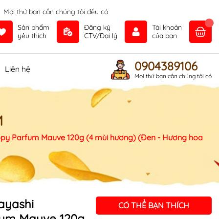
Mọi thứ bạn cần chúng tôi đều có
Sản phẩm
Đăng ký
Tài khoản
yêu thích
CTV/Đại lý
của bạn
0904389106
Liên hệ
Mọi thứ bạn cần chúng tôi có
M
y Parfum Mauve 120g (4 mùi hương) (Đen - Hương hoa
ayashi
CÓ THỂ BẠN THÍCH
um Mauve 120g