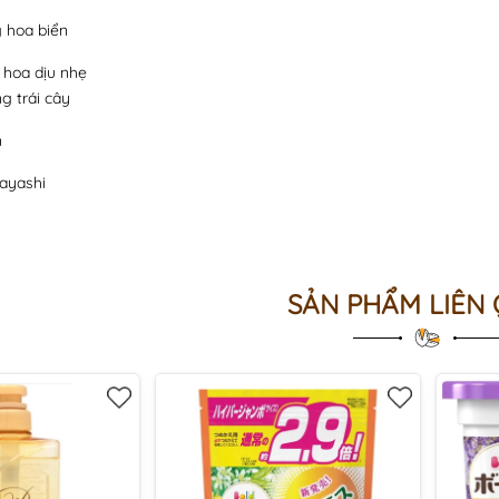
 hoa biển
 hoa dịu nhẹ
g trái cây
n
ayashi
SẢN PHẨM LIÊN