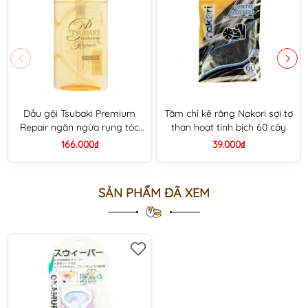
Dầu gội Tsubaki Premium
Tăm chỉ kẽ răng Nakori sợi tơ
Repair ngăn ngừa rụng tóc
than hoạt tính bịch 60 cây
chai 490ml - màu vàng
166.000₫
39.000₫
SẢN PHẨM ĐÃ XEM