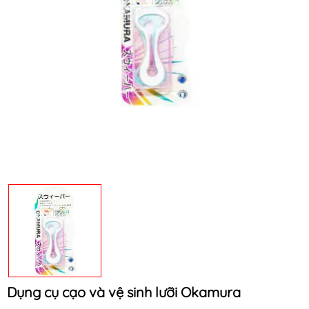
Mã khuyến mãi:
Điều kiện:
Dụng cụ cạo và vệ sinh lưỡi Okamura