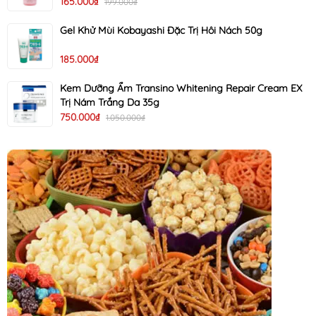
165.000₫
199.000₫
Gel Khử Mùi Kobayashi Đặc Trị Hôi Nách 50g
185.000₫
Kem Dưỡng Ẩm Transino Whitening Repair Cream EX
Trị Nám Trắng Da 35g
750.000₫
1.050.000₫