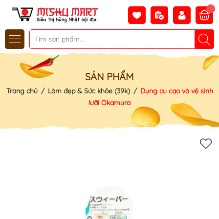
SẢN PHẨM
Trang chủ
/
Làm đẹp & Sức khỏe (39k)
/
Dụng cụ cạo và vệ sinh
lưỡi Okamura