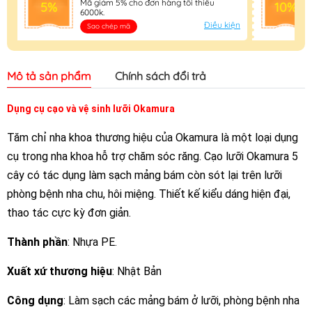
Mã giảm 5% cho đơn hàng tối thiểu
5%
10%
6000k.
Điều kiện
Sao chép mã
Mô tả sản phẩm
Chính sách đổi trả
Dụng cụ cạo và vệ sinh lưỡi Okamura
Tăm chỉ nha khoa thương hiệu của Okamura là một loại dụng
cụ trong nha khoa hỗ trợ chăm sóc răng. Cạo lưỡi Okamura 5
cây có tác dụng làm sạch mảng bám còn sót lại trên lưỡi
phòng bệnh nha chu, hôi miệng. Thiết kế kiểu dáng hiện đại,
thao tác cực kỳ đơn giản.
Thành phần
: Nhựa PE.
Xuất xứ thương hiệu
: Nhật Bản
Công dụng
: Làm sạch các mảng bám ở lưỡi, phòng bệnh nha