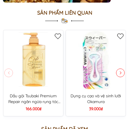
SẢN PHẨM LIÊN QUAN
Dầu gội Tsubaki Premium
Dụng cụ cạo và vệ sinh lưỡi
Repair ngăn ngừa rụng tóc
Okamura
chai 490ml - màu vàng
166.000₫
39.000₫