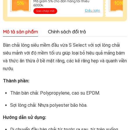
Mã giảm 5% cho đơn hàng tối thiểu
5%
10%
6000k.
Điều kiện
Sao chép mã
Mô tả sản phẩm
Chính sách đổi trả
Bàn chải lông siêu mềm đầu vừa S Select với sợi lông chải
siêu mảnh với độ mềm tối ưu giúp loại bỏ hiệu quả mảng bám
và thức ăn thừa ở bề mặt răng, các kẽ răng hẹp và quanh viền
nướu.
Thành phần:
Thân bàn chải: Polypropylene, cao su EPDM.
Sợi lông chải: Nhựa polyester bão hòa.
Hướng dẫn sử dụng:
Di chuyển đầu bàn chải từ trước ra sau, từ trên xuống