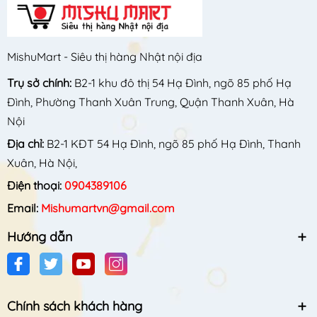
MishuMart - Siêu thị hàng Nhật nội địa
Trụ sở chính:
B2-1 khu đô thị 54 Hạ Đình, ngõ 85 phố Hạ
Đình, Phường Thanh Xuân Trung, Quận Thanh Xuân, Hà
Nội
Địa chỉ:
B2-1 KĐT 54 Hạ Đình, ngõ 85 phố Hạ Đình, Thanh
Xuân, Hà Nội,
Điện thoại:
0904389106
Email:
Mishumartvn@gmail.com
Hướng dẫn
Chính sách khách hàng