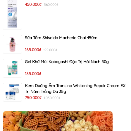
450.000₫
560.000₫
Sữa Tắm Shiseido Macherie Chai 450ml
165.000₫
199.000₫
Gel Khử Mùi Kobayashi Đặc Trị Hôi Nách 50g
185.000₫
Kem Dưỡng Ẩm Transino Whitening Repair Cream EX
Trị Nám Trắng Da 35g
750.000₫
1.050.000₫