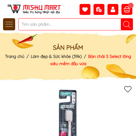
SẢN PHẨM
Trang chủ
/
Làm đẹp & Sức khỏe (39k)
/
Bàn chải S Select lông
siêu mềm đầu vừa