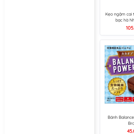
Kẹo ngậm cai t
bạc hà N
105
Bánh Balance
Br
45