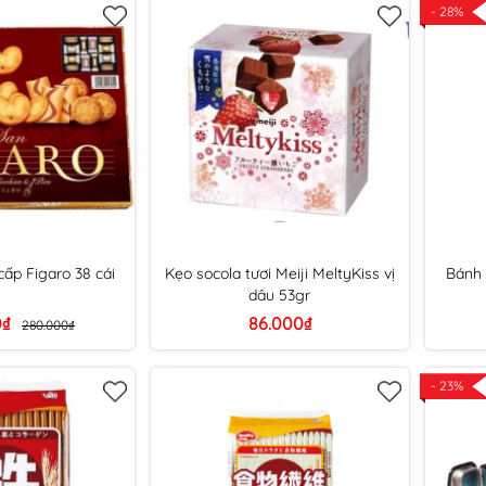
- 28%
ấp Figaro 38 cái
Kẹo socola tươi Meiji MeltyKiss vị
Bánh 
dâu 53gr
0₫
86.000₫
280.000₫
- 23%