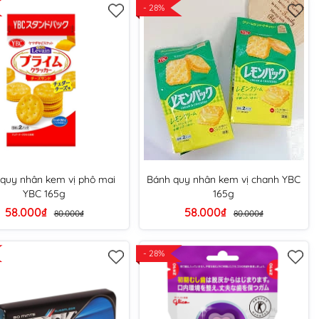
- 28%
quy nhân kem vị phô mai
Bánh quy nhân kem vị chanh YBC
YBC 165g
165g
58.000₫
58.000₫
80.000₫
80.000₫
- 28%