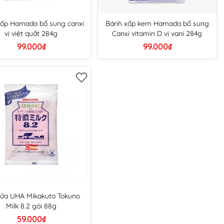
ốp Hamada bổ sung canxi
Bánh xốp kem Hamada bổ sung
vị việt quất 284g
Canxi vitamin D vị vani 284g
99.000₫
99.000₫
sữa UHA Mikakuto Tokuno
Milk 8.2 gói 88g
59.000₫