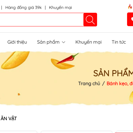
|
Hàng đồng giá 39k
|
Khuyến mại
Giới thiệu
Sản phẩm
Khuyến mại
Tin tức
SẢN PHẨ
Trang chủ
/
Bánh kẹo, đ
 ĂN VẶT