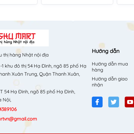
Hướng dẫn
u thị hàng Nhật nội địa
Hướng dẫn mua
-1 khu đô thị 54 Hạ Đình, ngõ 85 phố Hạ
hàng
Thanh Xuân Trung, Quận Thanh Xuân,
Hướng dẫn giao
nhận
T 54 Hạ Đình, ngõ 85 phố Hạ Đình,
 Nội,
4389106
rtvn@gmail.com