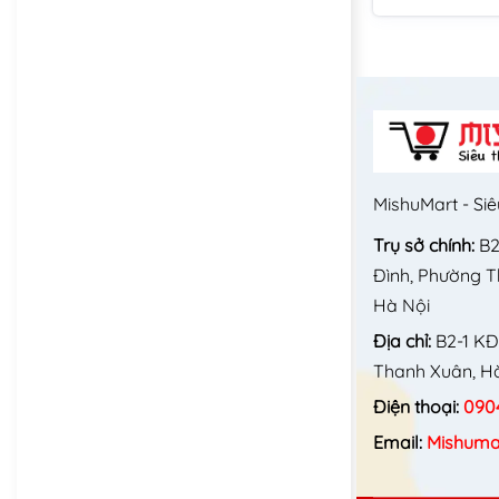
MishuMart - Siê
Trụ sở chính:
B2
Đình, Phường 
Hà Nội
Địa chỉ:
B2-1 KĐ
Thanh Xuân, Hà
Điện thoại:
090
Email:
Mishuma