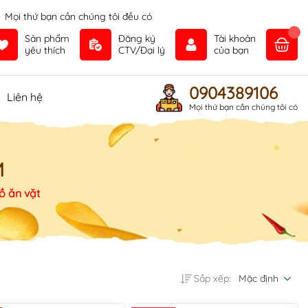
Mọi thứ bạn cần chúng tôi đều có
Sản phẩm
Đăng ký
Tài khoản
yêu thích
CTV/Đại lý
của bạn
0904389106
Liên hệ
Mọi thứ bạn cần chúng tôi có
M
ồ ăn vặt
Sắp xếp:
Mặc định