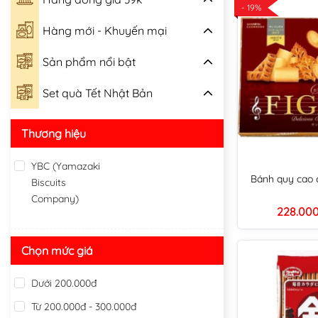
- 19%
Hàng mới - Khuyến mại
Sản phẩm nổi bật
Set quà Tết Nhật Bản
Thương hiệu
YBC (Yamazaki
Bánh quy cao c
Biscuits
Company)
228.00
Chọn mức giá
Dưới 200.000đ
Từ 200.000đ - 300.000đ