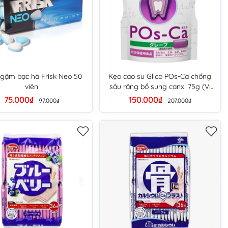
gậm bạc hà Frisk Neo 50
Kẹo cao su Glico POs-Ca chống
viên
sâu răng bổ sung canxi 75g (Vị
nho)
75.000₫
150.000₫
97.000₫
207.000₫