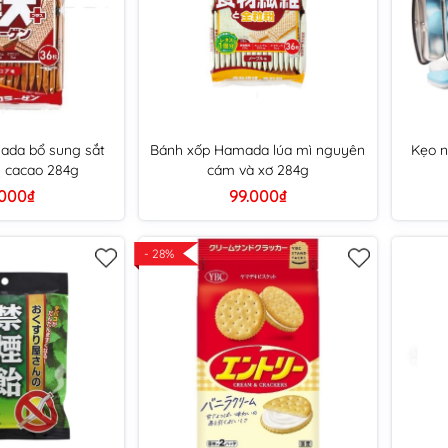
ada bổ sung sắt
Bánh xốp Hamada lúa mì nguyên
Kẹo n
ị cacao 284g
cám và xơ 284g
.000₫
99.000₫
- 28%