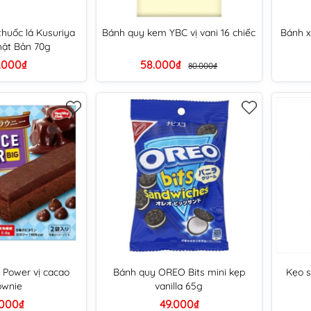
huốc lá Kusuriya
Bánh quy kem YBC vị vani 16 chiếc
Bánh x
hật Bản 70g
.000₫
58.000₫
80.000₫
 Power vị cacao
Bánh quy OREO Bits mini kẹp
Kẹo 
ownie
vanilla 65g
.000₫
49.000₫