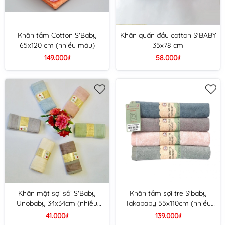
Khăn tắm Cotton S'Baby
Khăn quấn đầu cotton S'BABY
65x120 cm (nhiều màu)
35x78 cm
149.000₫
58.000₫
Khăn mặt sợi sồi S'Baby
Khăn tắm sợi tre S'baby
Unobaby 34x34cm (nhiều
Takababy 55x110cm (nhiều
màu)
màu)
41.000₫
139.000₫