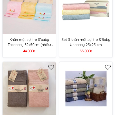
Khăn mặt sợi tre S'baby
Set 3 khăn mặt sợi tre S'Baby
Takababy 32x50cm (nhiều
Unobaby 25x25 cm
màu)
44.000₫
55.000₫