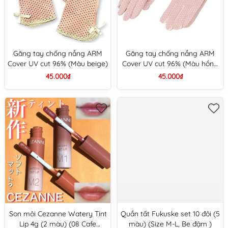
Găng tay chống nắng ARM
Găng tay chống nắng ARM
Cover UV cut 96% (Màu beige)
Cover UV cut 96% (Màu hồng
nude)
45.000₫
45.000₫
Son môi Cezanne Watery Tint
Quần tất Fukuske set 10 đôi (5
Lip 4g (2 màu) (08 Cafe
màu) (Size M-L, Be đậm )