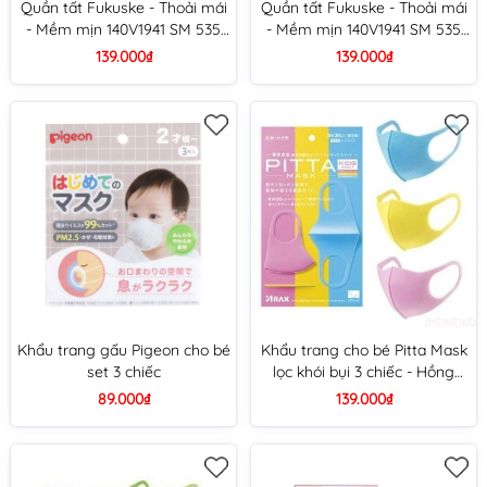
Quần tất Fukuske - Thoải mái
Quần tất Fukuske - Thoải mái
- Mềm mịn 140V1941 SM 535
- Mềm mịn 140V1941 SM 535
(Có móc) (Size S-M, 090 Đen
(Có móc) (Size S-M, 200 Nâu
139.000₫
139.000₫
(m))
nhạt (m))
Khẩu trang gấu Pigeon cho bé
Khẩu trang cho bé Pitta Mask
set 3 chiếc
lọc khói bụi 3 chiếc - Hồng
vàng xanh
89.000₫
139.000₫