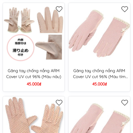
Găng tay chống nắng ARM
Găng tay chống nắng ARM
Cover UV cut 96% (Màu nâu)
Cover UV cut 96% (Màu tím
hồng)
45.000₫
45.000₫