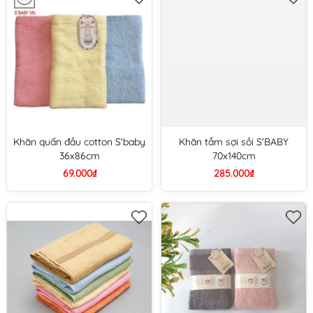
Khăn quấn đầu cotton S'baby
Khăn tắm sợi sồi S'BABY
36x86cm
70x140cm
69.000₫
285.000₫