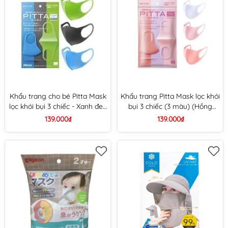
Khẩu trang cho bé Pitta Mask
Khẩu trang Pitta Mask lọc khói
lọc khói bụi 3 chiếc - Xanh đen
bụi 3 chiếc (3 màu) (Hồng
xanh lá
pastel)
139.000₫
139.000₫