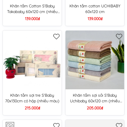
Khăn tắm Cotton S'Baby
Khăn tắm cotton UCHIBABY
Takababy 60x120 cm (nhiều
60x120 cm
màu)
139.000₫
139.000₫
Khăn tắm sợi tre S'Baby
Khăn tắm sợi sồi S'Baby
70x130cm có hộp (nhiều màu)
Uchibaby 60x120 cm (nhiều
màu)
215.000₫
205.000₫