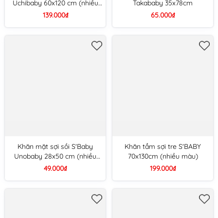
Uchibaby 60x120 cm (nhiều
Takababy 35x78cm
màu)
139.000₫
65.000₫
Khăn mặt sợi sồi S'Baby
Khăn tắm sợi tre S'BABY
Unobaby 28x50 cm (nhiều
70x130cm (nhiều màu)
màu)
49.000₫
199.000₫