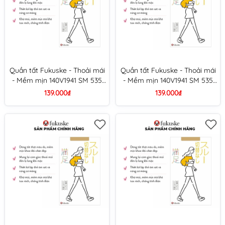
Quần tất Fukuske - Thoải mái
Quần tất Fukuske - Thoải mái
- Mềm mịn 140V1941 SM 535
- Mềm mịn 140V1941 SM 535
(Có móc) (Size M-L, 090 Đen)
(Có móc) (Size M-L, 200 Nâu
139.000₫
139.000₫
nhạt)