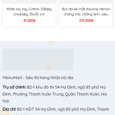
Khăn lau tay Cotton S'Baby
Bút dạ kẻ mắt Kissme Heroin
Unobaby 35x35 cm
chống trôi, chống lem, siêu
mảnh 0.1mm (3 màu) (Nâu
41.000₫
215.000₫
đen) (Đen)
MishuMart - Siêu thị hàng Nhật nội địa
Trụ sở chính:
B2-1 khu đô thị 54 Hạ Đình, ngõ 85 phố Hạ
Đình, Phường Thanh Xuân Trung, Quận Thanh Xuân, Hà
Nội
Địa chỉ:
B2-1 KĐT 54 Hạ Đình, ngõ 85 phố Hạ Đình, Thanh
Xuân, Hà Nội,