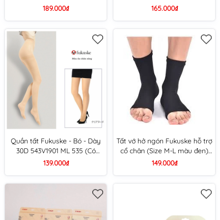
Brown)
189.000₫
165.000₫
Quần tất Fukuske - Bó - Dày
Tất vớ hở ngón Fukuske hỗ trợ
30D 543V1901 ML 535 (Có
cổ chân (Size M-L màu đen)
móc) (Size L-LL, 330 Da sáng
(Size L-LL)
139.000₫
149.000₫
(m))