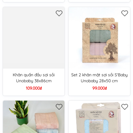
Khăn quấn đầu sợi sồi
Set 2 khăn mặt sợi sồi S'Baby
Unobaby 38x86cm
Unobaby 28x50 cm
109.000₫
99.000₫