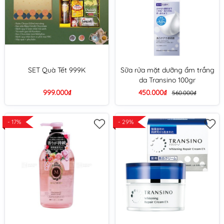
SET Quà Tết 999K
Sữa rửa mặt dưỡng ẩm trắng
da Transino 100gr
999.000₫
450.000₫
560.000₫
- 17%
- 29%