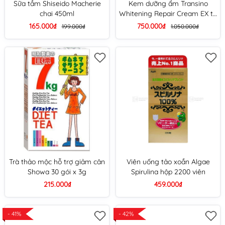
Sữa tắm Shiseido Macherie
Kem dưỡng ẩm Transino
chai 450ml
Whitening Repair Cream EX trị
nám trắng da 35g
165.000₫
750.000₫
199.000₫
1.050.000₫
Trà thảo mộc hỗ trợ giảm cân
Viên uống tảo xoắn Algae
Showa 30 gói x 3g
Spirulina hộp 2200 viên
215.000₫
459.000₫
- 41%
- 42%