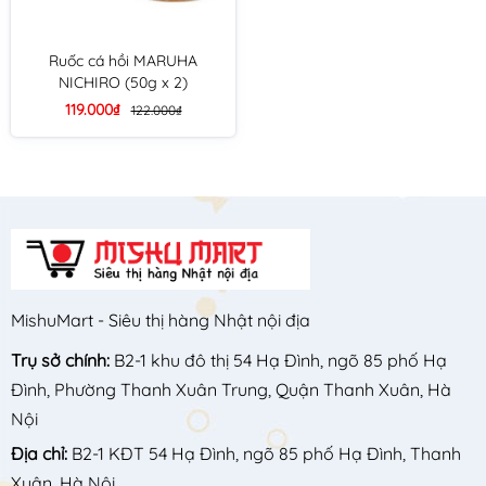
Ruốc cá hồi MARUHA
NICHIRO (50g x 2)
119.000₫
122.000₫
MishuMart - Siêu thị hàng Nhật nội địa
Trụ sở chính:
B2-1 khu đô thị 54 Hạ Đình, ngõ 85 phố Hạ
Đình, Phường Thanh Xuân Trung, Quận Thanh Xuân, Hà
Nội
Địa chỉ:
B2-1 KĐT 54 Hạ Đình, ngõ 85 phố Hạ Đình, Thanh
Xuân, Hà Nội,