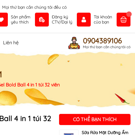
Mọi thứ bạn cần chúng tôi đều có
Sản phẩm
Đăng ký
Tài khoản
yêu thích
CTV/Đại lý
của bạn
0904389106
Liên hệ
Mọi thứ bạn cần chúng tôi có
M
l Bold Ball 4 in 1 túi 32 viên
all 4 in 1 túi 32
CÓ THỂ BẠN THÍCH
Sữa Rửa Mặt Dưỡng Ẩm