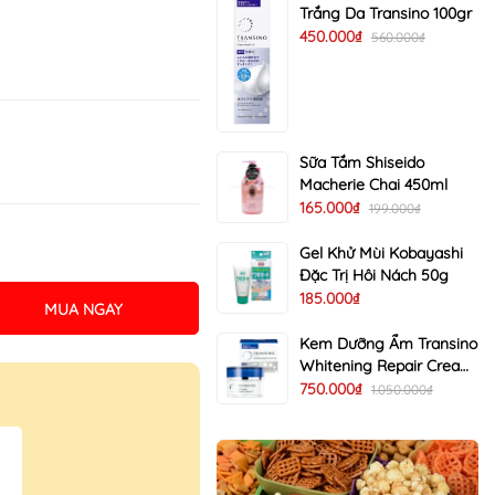
Trắng Da Transino 100gr
450.000₫
560.000₫
Sữa Tắm Shiseido
Macherie Chai 450ml
165.000₫
199.000₫
Gel Khử Mùi Kobayashi
Đặc Trị Hôi Nách 50g
185.000₫
MUA NGAY
Kem Dưỡng Ẩm Transino
Whitening Repair Cream
EX Trị Nám Trắng Da 35g
750.000₫
1.050.000₫