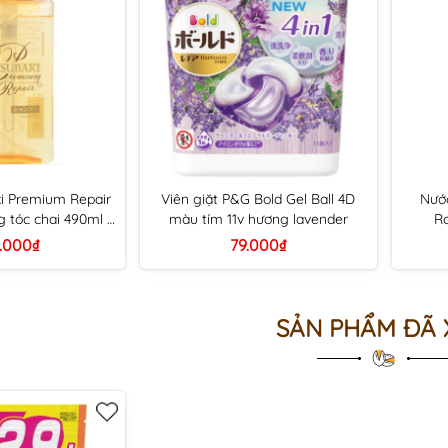
ki Premium Repair
Viên giặt P&G Bold Gel Ball 4D
Nước
 tóc chai 490ml -
màu tím 11v hương lavender
Ro
 vàng
.000₫
79.000₫
SẢN PHẨM ĐÃ