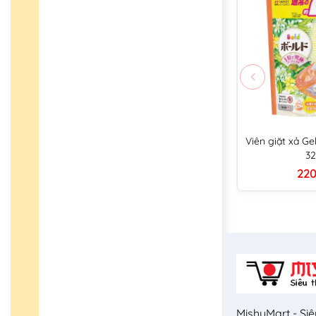
Viên giặt xả Gel 
32
220
MishuMart - Siê