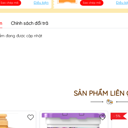
Điều kiện
Điều ki
Sao chép mã
Sao chép mã
m
Chính sách đổi trả
̉m đang được cập nhật
SẢN PHẨM LIÊN
- 5%