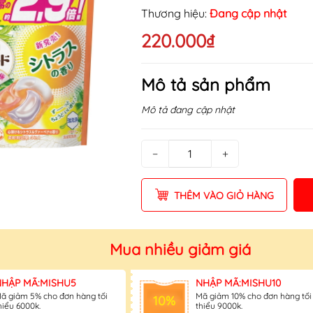
Thương hiệu:
Đang cập nhật
220.000₫
Mô tả sản phẩm
Mô tả đang cập nhật
−
+
THÊM VÀO GIỎ HÀNG
Mua nhiều giảm giá
NHẬP MÃ:MISHU5
NHẬP MÃ:MISHU10
ã giảm 5% cho đơn hàng tối
Mã giảm 10% cho đơn hàng tối
10%
hiểu 6000k.
thiểu 9000k.