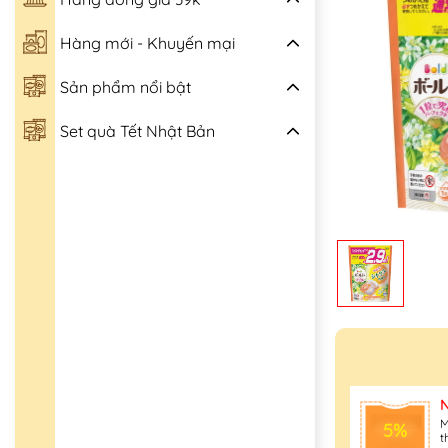
Hàng mới - Khuyến mại
Sản phẩm nổi bật
Set quà Tết Nhật Bản
M
5%
t