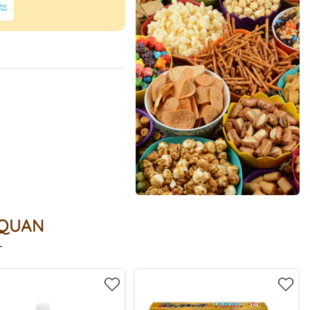
ện
 QUAN