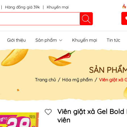
|
Hàng đồng giá 39k
|
Khuyến mại
Giới thiệu
Sản phẩm
Khuyến mại
Tin tức
SẢN PHẨ
Trang chủ
/
Hóa mỹ phẩm
/
Viên giặt xả Ge
Mã khuyến mãi:
Điều kiện:
Viên giặt xả Gel Bold B
viên