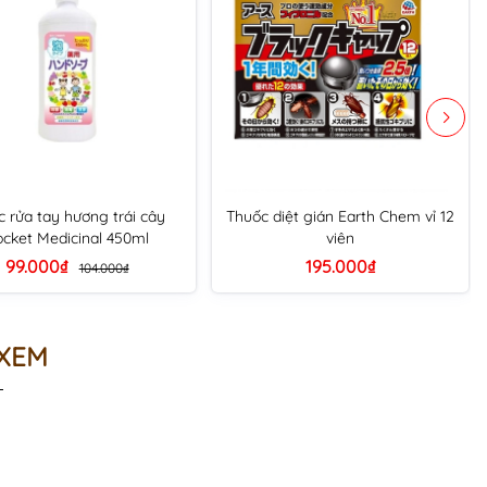
 rửa tay hương trái cây
Thuốc diệt gián Earth Chem vỉ 12
cket Medicinal 450ml
viên
99.000₫
195.000₫
104.000₫
 XEM