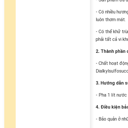
- Có nhiều hương
luôn thơm mát.
- Có thể khử trù
phải tất cả vi kh
2. Thành phần
- Chất hoạt độn
Dialkylsulfosucc
3. Hướng dẫn 
- Pha 1 lít nước
4. Điều kiện bả
- Bảo quản ở nhữ