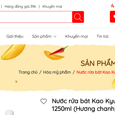
|
Hàng đồng giá 39k
|
Khuyến mại
Giới thiệu
Sản phẩm
Khuyến mại
Tin tức
SẢN PHẨ
Trang chủ
/
Hóa mỹ phẩm
/
Nước rửa bát Kao K
Mã khuyến mãi:
Nước rửa bát Kao Ky
1250ml (Hương chanh
Điều kiện: