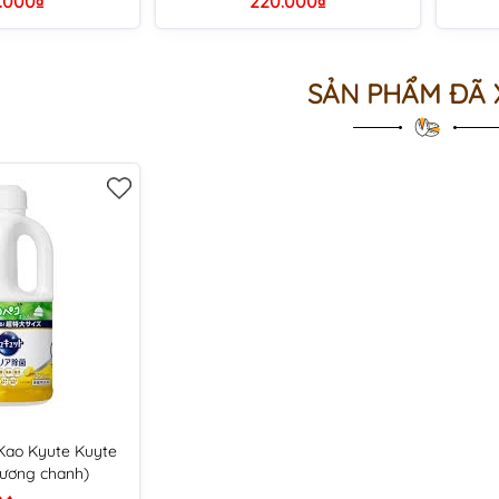
.000₫
220.000₫
SẢN PHẨM ĐÃ
 Kao Kyute Kuyte
ương chanh)