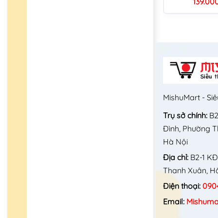
139.00
MishuMart - Siê
Trụ sở chính:
B2
Đình, Phường 
Hà Nội
Địa chỉ:
B2-1 KĐ
Thanh Xuân, Hà
Điện thoại:
090
Email:
Mishuma