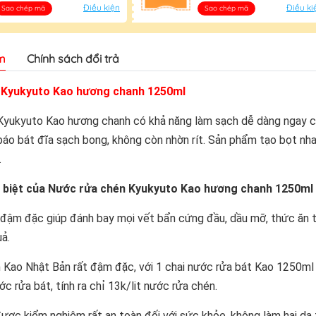
Điều kiện
Điều ki
Sao chép mã
Sao chép mã
m
Chính sách đổi trả
 Kyukyuto Kao hương chanh 1250ml
Kyukyuto Kao hương chanh có khả năng làm sạch dễ dàng ngay 
áo bát đĩa sạch bong, không còn nhờn rít. Sản phẩm tạo bọt nha
.
c biệt của Nước rửa chén Kyukyuto Kao hương chanh 1250ml
 đậm đặc giúp đánh bay mọi vết bẩn cứng đầu, dầu mỡ, thức ăn
ả.
 Kao Nhật Bản rất đậm đặc, với 1 chai nước rửa bát Kao 1250ml
ớc rửa bát, tính ra chỉ 13k/lit nước rửa chén.
ược kiểm nghiệm rất an toàn đối với sức khỏe, không làm hại da 