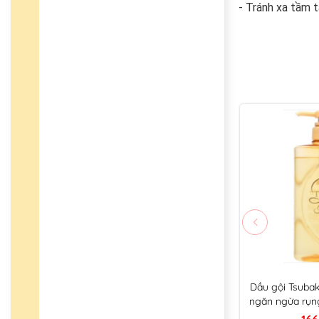
- Tránh xa tầm t
Dầu gội Tsuba
ngăn ngừa rụng
màu