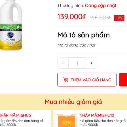
Thương hiệu:
Đang cập nhật
139.000₫
156.000₫
- 11%
Mô tả sản phẩm
Mô tả đang cập nhật
−
+
THÊM VÀO GIỎ HÀNG
Mua nhiều giảm giá
NHẬP MÃ:MISHU5
NHẬP MÃ:MISHU10
ã giảm 5% cho đơn hàng tối
Mã giảm 10% cho đơn hàng tối
10%
hiểu 6000k.
thiểu 9000k.