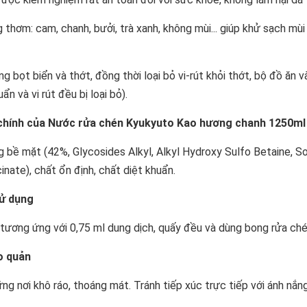
 thơm: cam, chanh, bưởi, trà xanh, không mùi... giúp khử sạch mùi 
ng bọt biển và thớt, đồng thời loại bỏ vi-rút khỏi thớt, bộ đồ ăn 
uẩn và vi rút đều bị loại bỏ).
 chính của Nước rửa chén Kyukyuto Kao hương chanh 1250ml
g bề mặt (42%, Glycosides Alkyl, Alkyl Hydroxy Sulfo Betaine, S
inate), chất ổn định, chất diệt khuẩn.
sử dụng
 tương ứng với 0,75 ml dung dịch, quấy đều và dùng bong rửa ché
o quản
ng nơi khô ráo, thoáng mát. Tránh tiếp xúc trực tiếp với ánh nắng