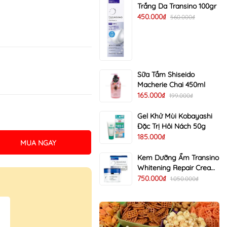
Trắng Da Transino 100gr
450.000₫
560.000₫
Sữa Tắm Shiseido
Macherie Chai 450ml
165.000₫
199.000₫
Gel Khử Mùi Kobayashi
Đặc Trị Hôi Nách 50g
185.000₫
MUA NGAY
Kem Dưỡng Ẩm Transino
Whitening Repair Cream
EX Trị Nám Trắng Da 35g
750.000₫
1.050.000₫