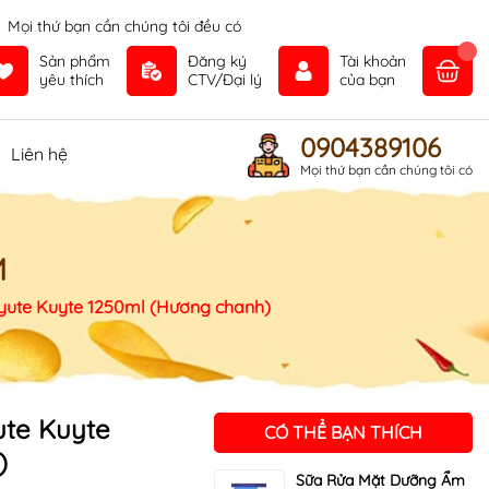
Mọi thứ bạn cần chúng tôi đều có
Sản phẩm
Đăng ký
Tài khoản
yêu thích
CTV/Đại lý
của bạn
0904389106
Liên hệ
Mọi thứ bạn cần chúng tôi có
M
yute Kuyte 1250ml (Hương chanh)
ute Kuyte
CÓ THỂ BẠN THÍCH
)
Sữa Rửa Mặt Dưỡng Ẩm