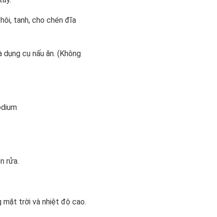
hôi, tanh, cho chén đĩa
và dụng cụ nấu ăn. (Không
odium
n rửa.
 mặt trời và nhiệt độ cao.