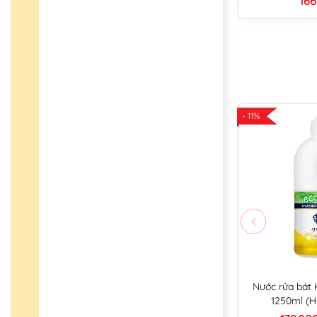
166
- 11%
Nước rửa bát
1250ml (H