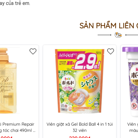
ay của trẻ em.
SẢN PHẨM LIÊN
ki Premium Repair
Viên giặt xả Gel Bold Ball 4 in 1 túi
Viên 
 tóc chai 490ml -
32 viên
màu 
 vàng