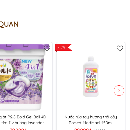
 QUAN
- 5%
giặt P&G Bold Gel Ball 4D
Nước rửa tay hương trái cây
tím 11v hương lavender
Rocket Medicinal 450ml