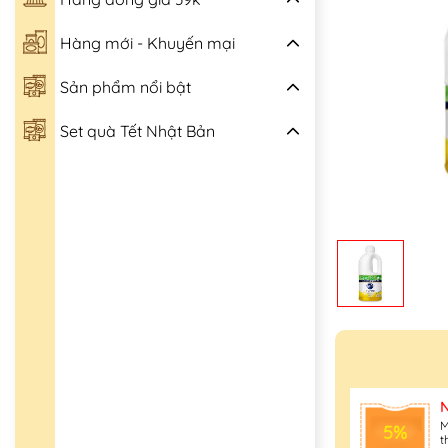
Hàng mới - Khuyến mại
Sản phẩm nổi bật
Set quà Tết Nhật Bản
M
5%
t