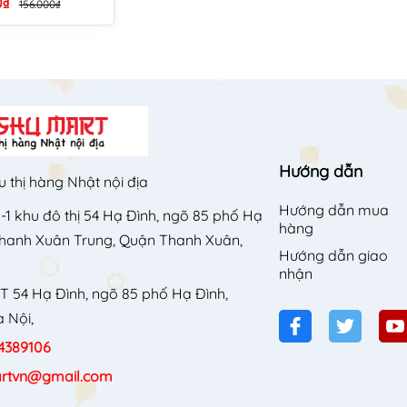
0₫
156.000₫
Hướng dẫn
u thị hàng Nhật nội địa
Hướng dẫn mua
-1 khu đô thị 54 Hạ Đình, ngõ 85 phố Hạ
hàng
Thanh Xuân Trung, Quận Thanh Xuân,
Hướng dẫn giao
nhận
T 54 Hạ Đình, ngõ 85 phố Hạ Đình,
 Nội,
4389106
rtvn@gmail.com