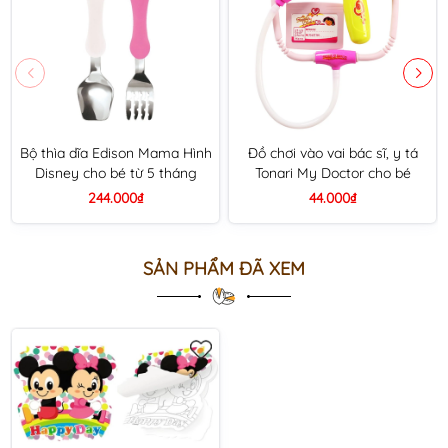
Bộ thìa dĩa Edison Mama Hình
Đồ chơi vào vai bác sĩ, y tá
Disney cho bé từ 5 tháng
Tonari My Doctor cho bé
244.000₫
44.000₫
SẢN PHẨM ĐÃ XEM