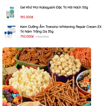
Gel Khử Mùi Kobayashi Đặc Trị Hôi Nách 50g
185.000₫
Kem Dưỡng Ẩm Transino Whitening Repair Cream EX
Trị Nám Trắng Da 35g
750.000₫
1.050.000₫