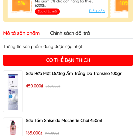
Mã giảm 5% cho đơn hàng tối thiểu
5%
10%
6000k.
Điều kiện
Sao chép mã
Mô tả sản phẩm
Chính sách đổi trả
Thông tin sản phẩm đang được cập nhật
CÓ THỂ BẠN THÍCH
Sữa Rửa Mặt Dưỡng Ẩm Trắng Da Transino 100gr
450.000₫
560.000₫
Sữa Tắm Shiseido Macherie Chai 450ml
165.000₫
199.000₫