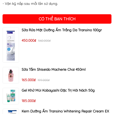
- Vặn kỹ nắp sau mỗi lần sử dụng.
CÓ THỂ BẠN THÍCH
Sữa Rửa Mặt Dưỡng Ẩm Trắng Da Transino 100gr
450.000₫
560.000₫
Sữa Tắm Shiseido Macherie Chai 450ml
165.000₫
199.000₫
Gel Khử Mùi Kobayashi Đặc Trị Hôi Nách 50g
185.000₫
Kem Dưỡng Ẩm Transino Whitening Repair Cream EX