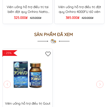
Viên uống hỗ trợ điều trị tai
Viên uống hỗ trợ điều trị đột
biến đột quỵ Orihiro Natto
quỵ Orihiro 4000FU 60 viên
Kinase 2000FU 60 viên
325.000₫
385.000₫
423.000₫
420.000₫
SẢN PHẨM ĐÃ XEM
- 25%
Viên uống hỗ trợ điều trị Gout