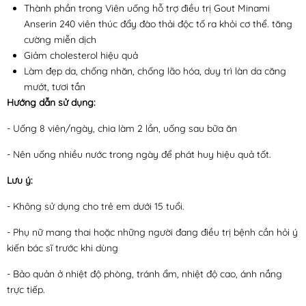
Thành phần trong Viên uống hỗ trợ điều trị Gout Minami
Anserin 240 viên thúc đẩy đào thải độc tố ra khỏi cơ thể. tăng
cường miễn dịch
Giảm cholesterol hiệu quả
Làm đẹp da, chống nhăn, chống lão hóa, duy trì làn da căng
mướt, tươi tắn
Hướng dẫn sử dụng:
- Uống 8 viên/ngày, chia làm 2 lần, uống sau bữa ăn
- Nên uống nhiều nước trong ngày để phát huy hiệu quả tốt.
Lưu ý:
- Không sử dụng cho trẻ em dưới 15 tuổi.
- Phụ nữ mang thai hoặc những người đang điều trị bệnh cần hỏi ý
kiến bác sĩ trước khi dùng
- Bảo quản ở nhiệt độ phòng, tránh ẩm, nhiệt độ cao, ánh nắng
trực tiếp.