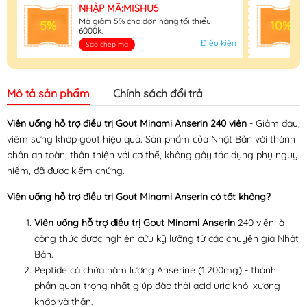
NHẬP MÃ:MISHU5
Mã giảm 5% cho đơn hàng tối thiểu
5%
10%
6000k.
Điều kiện
Sao chép mã
Mô tả sản phẩm
Chính sách đổi trả
Viên uống hỗ trợ điều trị Gout Minami Anserin 240 viên
- Giảm đau,
viêm sưng khớp gout hiệu quả. Sản phẩm của Nhật Bản với thành
phần an toàn, thân thiện với cơ thể, không gây tác dụng phụ nguy
hiểm, đã được kiểm chứng.
Viên uống hỗ trợ điều trị Gout Minami Anserin có tốt không?
Viên uống hỗ trợ điều trị Gout Minami Anserin
240 viên là
công thức được nghiên cứu kỹ lưỡng từ các chuyên gia Nhật
Bản.
Peptide cá chứa hàm lượng Anserine (1.200mg) - thành
phần quan trọng nhất giúp đào thải acid uric khỏi xương
khớp và thận.