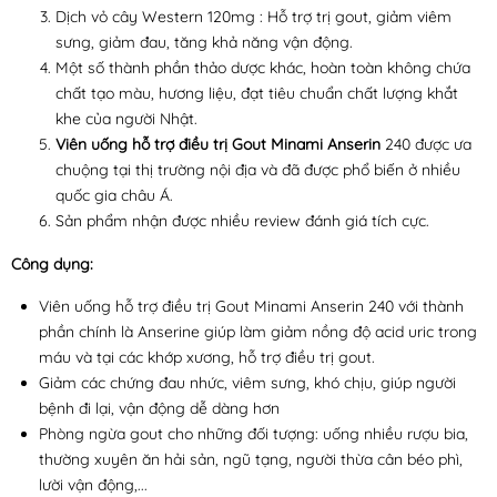
Dịch vỏ cây Western 120mg : Hỗ trợ trị gout, giảm viêm
sưng, giảm đau, tăng khả năng vận động.
Một số thành phần thảo dược khác, hoàn toàn không chứa
chất tạo màu, hương liệu, đạt tiêu chuẩn chất lượng khắt
khe của người Nhật.
Viên uống hỗ trợ điều trị Gout Minami Anserin
240 được ưa
chuộng tại thị trường nội địa và đã được phổ biến ở nhiều
quốc gia châu Á.
Sản phẩm nhận được nhiều review đánh giá tích cực.
Công dụng:
Viên uống hỗ trợ điều trị Gout Minami Anserin 240 với thành
phần chính là Anserine giúp làm giảm nồng độ acid uric trong
máu và tại các khớp xương, hỗ trợ điều trị gout.
Giảm các chứng đau nhức, viêm sưng, khó chịu, giúp người
bệnh đi lại, vận động dễ dàng hơn
Phòng ngừa gout cho những đối tượng: uống nhiều rượu bia,
thường xuyên ăn hải sản, ngũ tạng, người thừa cân béo phì,
lười vận động,...