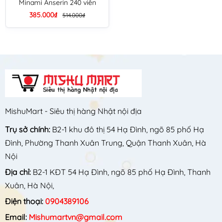
Minami Anserin 240 viên
385.000₫
514.000₫
MishuMart - Siêu thị hàng Nhật nội địa
Trụ sở chính:
B2-1 khu đô thị 54 Hạ Đình, ngõ 85 phố Hạ
Đình, Phường Thanh Xuân Trung, Quận Thanh Xuân, Hà
Nội
Địa chỉ:
B2-1 KĐT 54 Hạ Đình, ngõ 85 phố Hạ Đình, Thanh
Xuân, Hà Nội,
Điện thoại:
0904389106
Email:
Mishumartvn@gmail.com