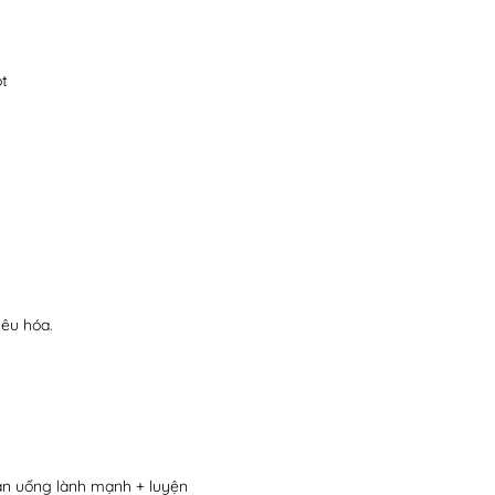
ọt
iêu hóa.
 ăn uống lành mạnh + luyện