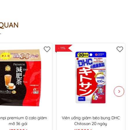
 QUAN
- 11%
enpi premium 0 calo giảm
Viên uống giảm béo bụng DHC
mỡ 36 gói
Chitosan 20 ngày