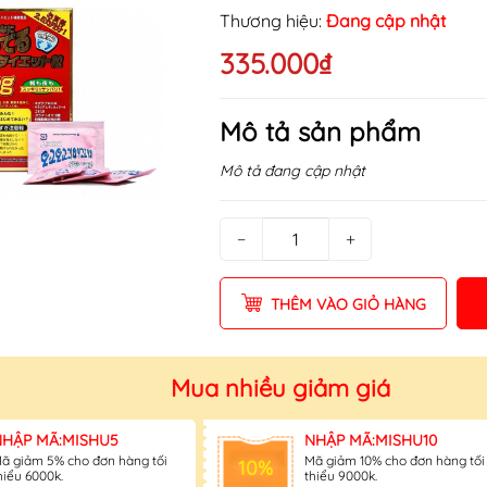
Thương hiệu:
Đang cập nhật
335.000₫
Mô tả sản phẩm
Mô tả đang cập nhật
−
+
THÊM VÀO GIỎ HÀNG
Mua nhiều giảm giá
NHẬP MÃ:MISHU5
NHẬP MÃ:MISHU10
ã giảm 5% cho đơn hàng tối
Mã giảm 10% cho đơn hàng tối
10%
hiểu 6000k.
thiểu 9000k.