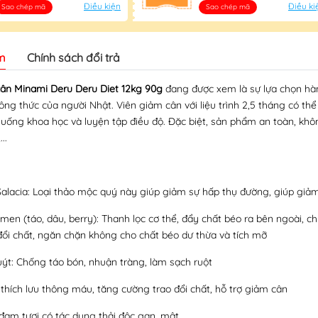
Điều kiện
Điều ki
Sao chép mã
Sao chép mã
m
Chính sách đổi trả
ân Minami Deru Deru Diet 12kg 90g
đang được xem là sự lựa chọn hàn
ông thức của người Nhật. Viên giảm cân với liệu trình 2,5 tháng có th
 uống khoa học và luyện tập điều độ. Đặc biệt, sản phẩm an toàn, kh
..
 Salacia: Loại thảo mộc quý này giúp giảm sự hấp thụ đường, giúp gi
n men (táo, dâu, berry): Thanh lọc cơ thể, đẩy chất béo ra bên ngoài, 
đổi chất, ngăn chặn không cho chất béo dư thừa và tích mỡ
uýt: Chống táo bón, nhuận tràng, làm sạch ruột
 thích lưu thông máu, tăng cường trao đổi chất, hỗ trợ giảm cân
đam tươi có tác dụng thải độc gan, mật