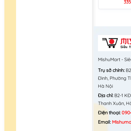
335
MishuMart - Siê
Trụ sở chính:
B2
Đình, Phường 
Hà Nội
Địa chỉ:
B2-1 KĐ
Thanh Xuân, Hà
Điện thoại:
090
Email:
Mishuma