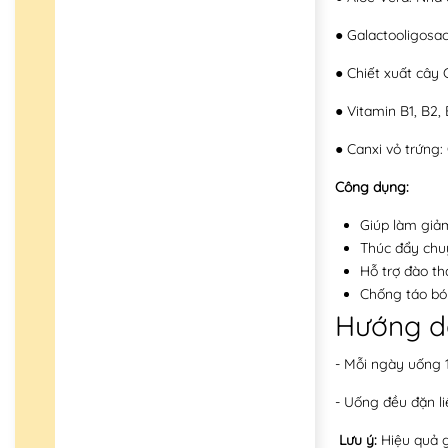
● Galactooligosac
● Chiết xuất cây 
● Vitamin B1, B2,
● Canxi vỏ trứng:
Công dụng:
Giúp làm giả
Thúc đẩy chuy
Hỗ trợ đào th
Chống táo bón
Hướng d
- Mỗi ngày uống 1
- Uống đều đặn li
Lưu ý:
Hiệu quả 