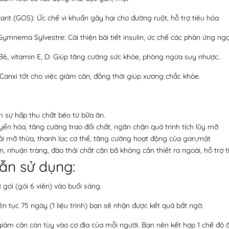
arit (GOS): Ức chế vi khuẩn gây hại cho đường ruột, hỗ trợ tiêu hóa
Gymnema Sylvestre: Cải thiện bài tiết insulin, ức chế các phản ứng ng
 B6, vitamin E, D: Giúp tăng cường sức khỏe, phòng ngừa suy nhược..
 Canxi tốt cho việc giảm cân, đồng thời giúp xương chắc khỏe.
m sự hấp thu chất béo từ bữa ăn.
ển hóa, tăng cường trao đổi chất, ngăn chặn quá trình tích lũy mỡ
ải mỡ thừa, thanh lọc cơ thể, tăng cường hoạt động của gan,mật
, nhuận tràng, đào thải chất cặn bã không cần thiết ra ngoài, hỗ trợ t
ẫn sử dụng:
 gói (gói 6 viên) vào buổi sáng.
ên tục 75 ngày (1 liệu trình) bạn sẽ nhận được kết quả bất ngờ.
giảm cân còn tùy vào cơ địa của mỗi người. Bạn nên kết hợp 1 chế độ