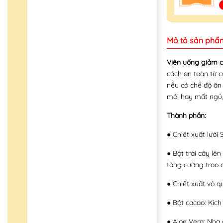
Mô tả sản phẩ
Viên uống giảm c
cách an toàn từ c
nếu có chế độ ăn
mỏi hay mất ngủ,.
Thành phần:
● Chiết xuất lưới
● Bột trái cây lê
tăng cường trao 
● Chiết xuất vỏ q
● Bột cacao: Kích
● Aloe Vera: Nha 