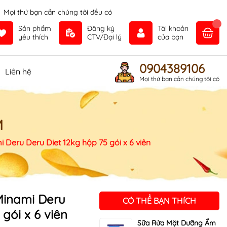
Mọi thứ bạn cần chúng tôi đều có
Sản phẩm
Đăng ký
Tài khoản
yêu thích
CTV/Đại lý
của bạn
0904389106
Liên hệ
Mọi thứ bạn cần chúng tôi có
M
 Deru Deru Diet 12kg hộp 75 gói x 6 viên
Minami Deru
CÓ THỂ BẠN THÍCH
gói x 6 viên
Sữa Rửa Mặt Dưỡng Ẩm