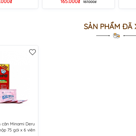
.000₫
165.000₫
187.000₫
SẢN PHẨM ĐÃ
 cân Minami Deru
hộp 75 gói x 6 viên