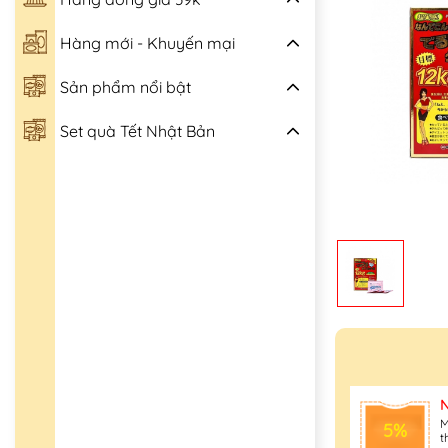
Hàng mới - Khuyến mại
Sản phẩm nổi bật
Set quà Tết Nhật Bản
M
5%
t