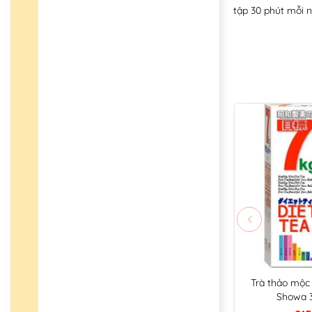
tập 30 phút mỗi 
Trà thảo mộc
Showa 3