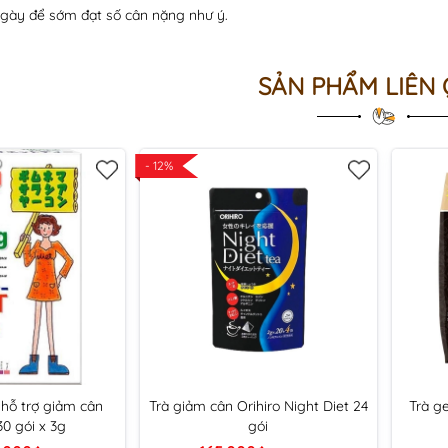
ngày để sớm đạt số cân nặng như ý.
SẢN PHẨM LIÊN
- 12%
 hỗ trợ giảm cân
Trà giảm cân Orihiro Night Diet 24
Trà g
0 gói x 3g
gói