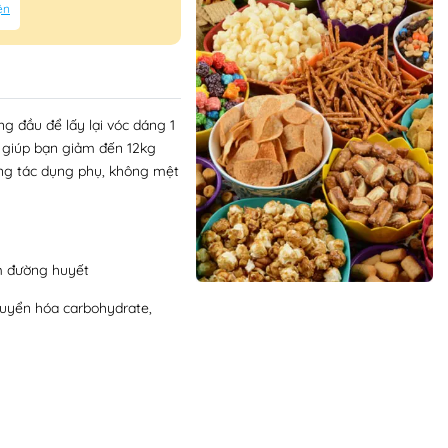
ện
g đầu để lấy lại vóc dáng 1
ể giúp bạn giảm đến 12kg
ông tác dụng phụ, không mệt
ảm đường huyết
chuyển hóa carbohydrate,