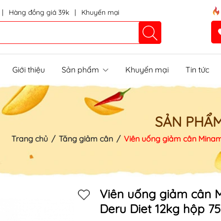
|
Hàng đồng giá 39k
|
Khuyến mại
Giới thiệu
Sản phẩm
Khuyến mại
Tin tức
SẢN PHẨ
Trang chủ
/
Tăng giảm cân
/
Viên uống giảm cân Minami
Mã khuyến mãi:
Viên uống giảm cân 
Deru Diet 12kg hộp 75 
Điều kiện: