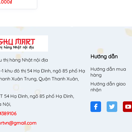
.000₫
Hướng dẫn
u thị hàng Nhật nội địa
Hướng dẫn mua
-1 khu đô thị 54 Hạ Đình, ngõ 85 phố Hạ
hàng
Thanh Xuân Trung, Quận Thanh Xuân,
Hướng dẫn giao
nhận
T 54 Hạ Đình, ngõ 85 phố Hạ Đình,
 Nội,
4389106
rtvn@gmail.com