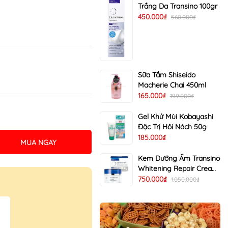
Trắng Da Transino 100gr
450.000₫
560.000₫
Sữa Tắm Shiseido
Macherie Chai 450ml
165.000₫
199.000₫
Gel Khử Mùi Kobayashi
Đặc Trị Hôi Nách 50g
185.000₫
MUA NGAY
Kem Dưỡng Ẩm Transino
Whitening Repair Cream
EX Trị Nám Trắng Da 35g
750.000₫
1.050.000₫