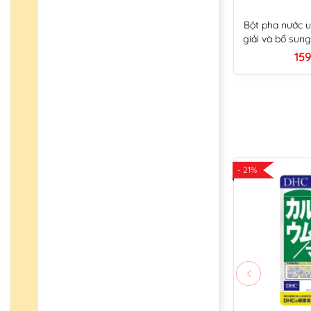
Bột pha nước u
giải và bổ sun
159
- 21%