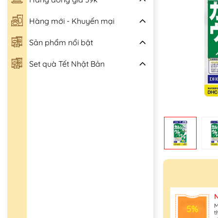
Hàng mới - Khuyến mại
Sản phẩm nổi bật
Set quà Tết Nhật Bản
M
5%
t