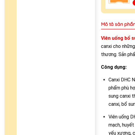
Mô tả sản phẩ
Viên uống bổ s
canxi cho những 
thương. Sản phẩ
Công dụng:
Canxi DHC Nh
phẩm phù hợp
sung canxi t
canxi, bổ su
Viên uống DH
mạch, huyết 
yếu xương, c