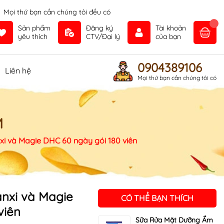
Mọi thứ bạn cần chúng tôi đều có
Sản phẩm
Đăng ký
Tài khoản
yêu thích
CTV/Đại lý
của bạn
0904389106
Liên hệ
Mọi thứ bạn cần chúng tôi có
M
xi và Magie DHC 60 ngày gói 180 viên
nxi và Magie
CÓ THỂ BẠN THÍCH
viên
Sữa Rửa Mặt Dưỡng Ẩm