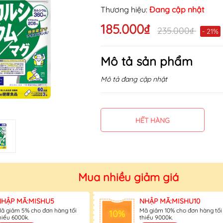
Thương hiệu:
Đang cập nhật
Mã khuyến mãi:
185.000₫
235.000₫
- 21%
Điều kiện:
Mô tả sản phẩm
Mô tả đang cập nhật
HẾT HÀNG
Mua nhiều giảm giá
NHẬP MÃ:MISHU5
NHẬP MÃ:MISHU10
ã giảm 5% cho đơn hàng tối
Mã giảm 10% cho đơn hàng tối
10%
hiểu 6000k.
thiểu 9000k.