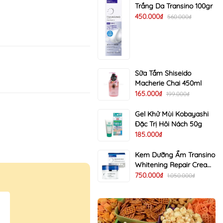
Trắng Da Transino 100gr
450.000₫
560.000₫
Sữa Tắm Shiseido
Macherie Chai 450ml
165.000₫
199.000₫
Gel Khử Mùi Kobayashi
Đặc Trị Hôi Nách 50g
185.000₫
Kem Dưỡng Ẩm Transino
Whitening Repair Cream
EX Trị Nám Trắng Da 35g
750.000₫
1.050.000₫