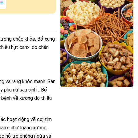
ện
 xương chắc khỏe. Bổ xung
thiếu hụt canxi do chấn
ng và răng khỏe mạnh. Sản
ay phụ nữ sau sinh… Bổ
 bệnh về xương do thiếu
các hoạt động về cơ, tim
canxi như loãng xương,
ược hỗ trợ phòng ngừa và