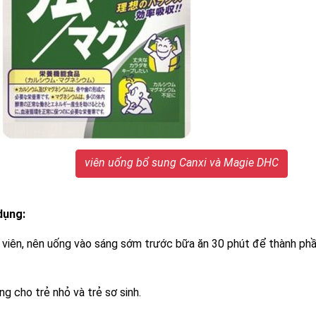
viên uống bổ sung Canxi và Magie DHC
dụng:
viên, nên uống vào sáng sớm trước bữa ăn 30 phút để thành phầ
g cho trẻ nhỏ và trẻ sơ sinh.