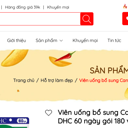
|
Hàng đồng giá 39k
|
Khuyến mại
Giới thiệu
Sản phẩm
Khuyến mại
Tin tức
SẢN PHẨ
Trang chủ
/
Hỗ trợ làm đẹp
/
Viên uống bổ sung Can
Viên uống bổ sung Ca
DHC 60 ngày gói 180 