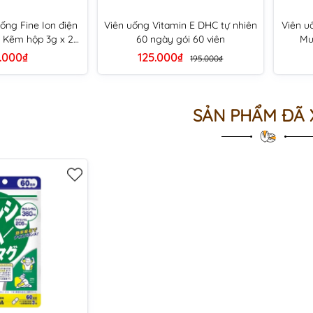
ống Fine Ion điện
Viên uống Vitamin E DHC tự nhiên
Viên u
g Kẽm hộp 3g x 22
60 ngày gói 60 viên
Mu
gói
.000₫
125.000₫
195.000₫
SẢN PHẨM ĐÃ