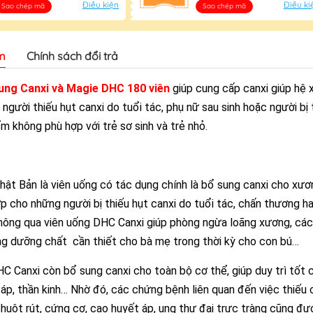
Điều kiện
Điều ki
Sao chép mã
Sao chép mã
m
Chính sách đổi trả
ung Canxi và Magie DHC 180 viên
giúp cung cấp canxi giúp hệ
người thiếu hụt canxi do tuổi tác, phụ nữ sau sinh hoặc người bị 
m không phù hợp với trẻ sơ sinh và trẻ nhỏ.
ật Bản là viên uống có tác dụng chính là bổ sung canxi cho xươ
 cho những người bị thiếu hụt canxi do tuổi tác, chấn thương h
hông qua viên uống DHC Canxi giúp phòng ngừa loãng xương, các
ng dưỡng chất cần thiết cho bà mẹ trong thời kỳ cho con bú…
C Canxi còn bổ sung canxi cho toàn bộ cơ thể, giúp duy trì tốt 
áp, thần kinh… Nhờ đó, các chứng bệnh liên quan đến việc thiếu 
huột rút, cứng cơ, cao huyết áp, ung thư đại trực tràng cũng đ