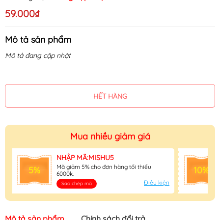
59.000₫
Mô tả sản phẩm
Mô tả đang cập nhật
HẾT HÀNG
Mua nhiều giảm giá
NHẬP MÃ:MISHU5
Mã giảm 5% cho đơn hàng tối thiểu
5%
10%
6000k.
Điều kiện
Sao chép mã
Mô tả sản phẩm
Chính sách đổi trả