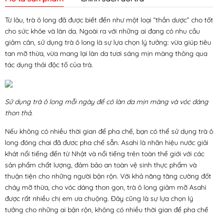
Từ lâu, trà ô long đã được biết đến như một loại “thần dược” cho tốt
cho sức khỏe và làn da. Ngoài ra với những ai đang có nhu cầu
giảm cân, sử dụng trà ô long là sự lựa chọn lý tưởng: vừa giúp tiêu
tan mỡ thừa, vừa mang lại làn da tươi sáng mịn màng thông qua
tác dụng thải độc tố của trà.
Sử dụng trà ô long mỗi ngày để có làn da mịn màng và vóc dáng
thon thả.
Nếu không có nhiều thời gian để pha chế, bạn có thể sử dụng trà ô
long đóng chai đã đươc pha chế sẵn. Asahi là nhãn hiệu nước giải
khát nổi tiếng đến từ Nhật và nổi tiếng trên toàn thế giới với các
sản phẩm chất lượng, đảm bảo an toàn vệ sinh thực phẩm và
thuận tiện cho những người bận rộn. Với khả năng tăng cường đốt
cháy mỡ thừa, cho vóc dáng thon gọn, trà ô long giảm mỡ Asahi
được rất nhiều chị em ưa chuộng. Đây cũng là sự lựa chọn lý
tưởng cho những ai bận rộn, không có nhiều thời gian để pha chế