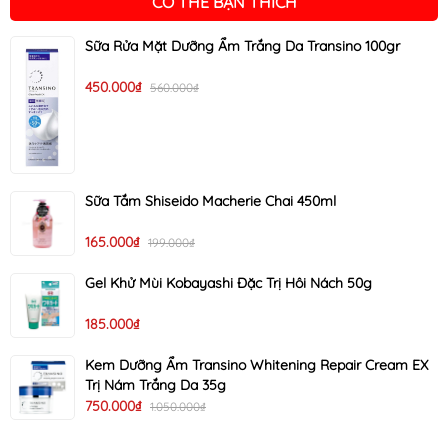
CÓ THỂ BẠN THÍCH
Sữa Rửa Mặt Dưỡng Ẩm Trắng Da Transino 100gr
450.000₫
560.000₫
Sữa Tắm Shiseido Macherie Chai 450ml
165.000₫
199.000₫
Gel Khử Mùi Kobayashi Đặc Trị Hôi Nách 50g
185.000₫
Kem Dưỡng Ẩm Transino Whitening Repair Cream EX
Trị Nám Trắng Da 35g
750.000₫
1.050.000₫