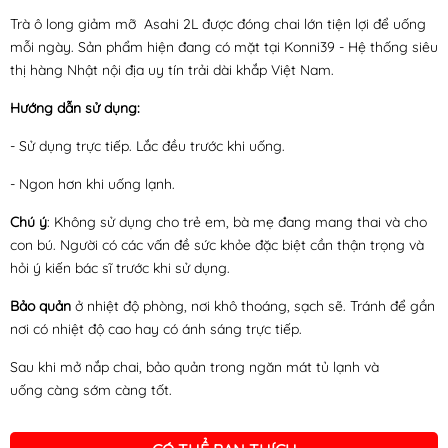
Trà ô long giảm mỡ Asahi 2L được đóng chai lớn tiện lợi để uống
mỗi ngày. Sản phẩm hiện đang có mặt tại Konni39 - Hệ thống siêu
thị hàng Nhật nội địa uy tín trải dài khắp Việt Nam.
Hướng dẫn sử dụng:
- Sử dụng trực tiếp. Lắc đều trước khi uống.
- Ngon hơn khi uống lạnh.
Chú ý
: Không sử dụng cho trẻ em, bà mẹ đang mang thai và cho
con bú. Người có các vấn đề sức khỏe đặc biệt cần thận trọng và
hỏi ý kiến bác sĩ trước khi sử dụng.
Bảo quản
ở nhiệt độ phòng, nơi khô thoáng, sạch sẽ. Tránh để gần
nơi có nhiệt độ cao hay có ánh sáng trực tiếp.
Sau khi mở nắp chai, bảo quản trong ngăn mát tủ lạnh và
uống càng sớm càng tốt.