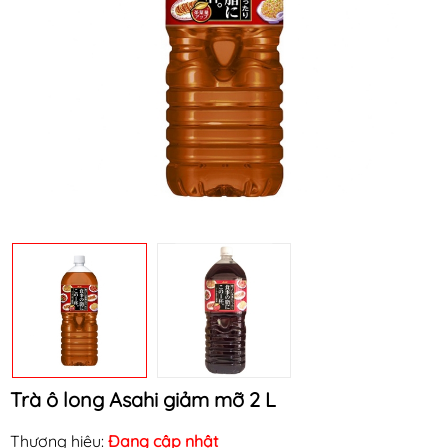
Mã khuyến mãi:
Điều kiện:
Trà ô long Asahi giảm mỡ 2 L
Thương hiệu:
Đang cập nhật