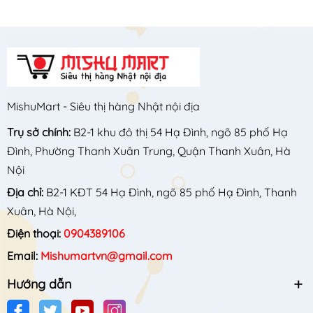
MishuMart - Siêu thị hàng Nhật nội địa
Trụ sở chính:
B2-1 khu đô thị 54 Hạ Đình, ngõ 85 phố Hạ
Đình, Phường Thanh Xuân Trung, Quận Thanh Xuân, Hà
Nội
Địa chỉ:
B2-1 KĐT 54 Hạ Đình, ngõ 85 phố Hạ Đình, Thanh
Xuân, Hà Nội,
Điện thoại:
0904389106
Email:
Mishumartvn@gmail.com
Hướng dẫn