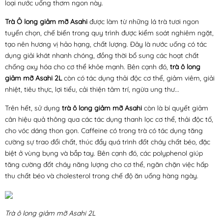
loại nước uống thơm ngon này.
Trà Ô long giảm mỡ Asahi
được làm từ những lá trà tươi ngon
tuyển chọn, chế biến trong quy trình được kiểm soát nghiêm ngặt,
tạo nên hương vị hảo hạng, chất lượng. Đây là nước uống có tác
dụng giải khát nhanh chóng, đồng thời bổ sung các hoạt chất
chống oxy hóa cho cơ thể khỏe mạnh. Bên cạnh đó,
trà ô long
giảm mỡ Asahi 2L
còn có tác dụng thải độc cơ thể, giảm viêm, giải
nhiệt, tiêu thực, lợi tiểu, cải thiện tâm trí, ngừa ung thư...
Trên hết, sử dụng
trà ô long giảm mỡ Asahi
còn là bí quyết giảm
cân hiệu quả thông qua các tác dụng thanh lọc cơ thể, thải độc tố,
cho vóc dáng thon gọn. Caffeine có trong trà có tác dụng tăng
cường sự trao đổi chất, thúc đẩy quá trình đốt cháy chất béo, đặc
biệt ở vùng bụng và bắp tay. Bên cạnh đó, các polyphenol giúp
tăng cường đốt cháy năng lượng cho cơ thể, ngăn chặn việc hấp
thu chất béo và cholesterol trong chế độ ăn uống hàng ngày.
Trà ô long giảm mỡ Asahi 2L