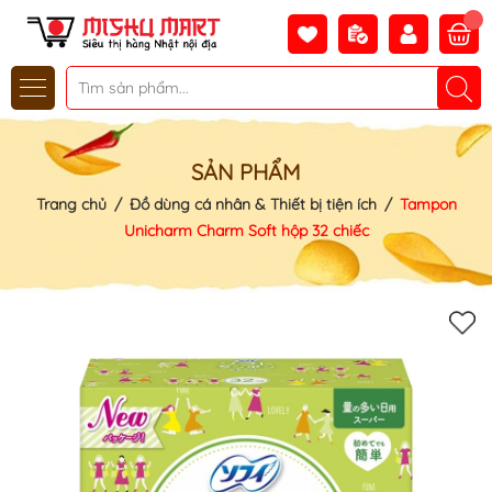
SẢN PHẨM
Trang chủ
/
Đồ dùng cá nhân & Thiết bị tiện ích
/
Tampon
Unicharm Charm Soft hộp 32 chiếc