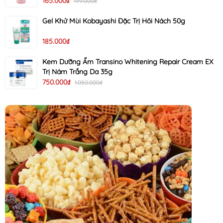
165.000₫
199.000₫
Gel Khử Mùi Kobayashi Đặc Trị Hôi Nách 50g
185.000₫
Kem Dưỡng Ẩm Transino Whitening Repair Cream EX
Trị Nám Trắng Da 35g
750.000₫
1.050.000₫