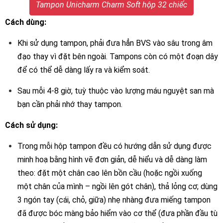
Tampon Unicharm Charm Soft hộp 32 chiếc
Cách dùng:
Khi sử dụng tampon, phải đưa hẳn BVS vào sâu trong âm
đạo thay vì đặt bên ngoài. Tampons còn có một đoạn dây
để có thể dễ dàng lấy ra và kiểm soát.
Sau mỗi 4-8 giờ, tuỳ thuộc vào lượng máu nguyệt san mà
bạn cần phải nhớ thay tampon.
Cách sử dụng:
Trong mỗi hộp tampon đều có hướng dẫn sử dụng được
minh hoạ bằng hình vẽ đơn giản, dễ hiểu và dễ dàng làm
theo: đặt một chân cao lên bồn cầu (hoặc ngồi xuống
một chân của mình – ngồi lên gót chân), thả lỏng cơ; dùng
3 ngón tay (cái, chỏ, giữa) nhẹ nhàng đưa miếng tampon
đã được bóc màng bảo hiểm vào cơ thể (đưa phần đầu tù