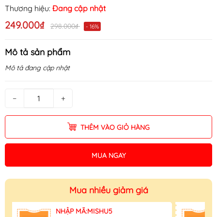
Thương hiệu:
Đang cập nhật
249.000₫
298.000₫
- 16%
Mô tả sản phẩm
Mô tả đang cập nhật
−
+
THÊM VÀO GIỎ HÀNG
MUA NGAY
Mua nhiều giảm giá
NHẬP MÃ:MISHU5