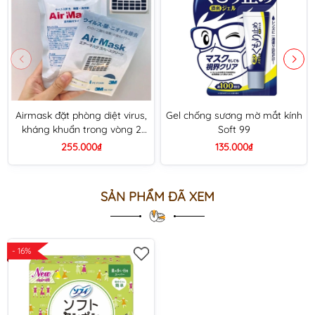
Airmask đặt phòng diệt virus,
Gel chống sương mờ mắt kính
kháng khuẩn trong vòng 2
Soft 99
tháng
255.000₫
135.000₫
SẢN PHẨM ĐÃ XEM
- 16%