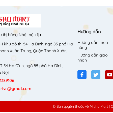
Hướng dẫn
u thị hàng Nhật nội địa
Hướng dẫn mua
-1 khu đô thị 54 Hạ Đình, ngõ 85 phố Hạ
hàng
Thanh Xuân Trung, Quận Thanh Xuân,
Hướng dẫn giao
nhận
T 54 Hạ Đình, ngõ 85 phố Hạ Đình,
 Nội,
4389106
rtvn@gmail.com
© Bản quyền thuộc về
Mishu Mart
|
C