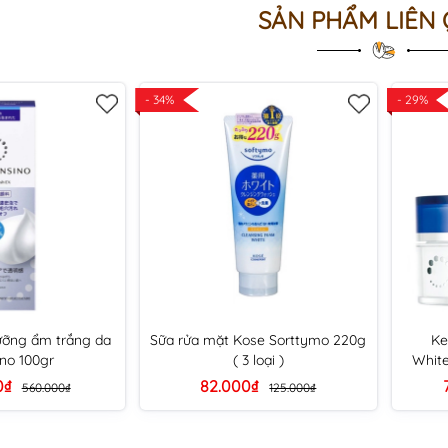
SẢN PHẨM LIÊN
- 34%
- 29%
ưỡng ẩm trắng da
Sữa rửa mặt Kose Sorttymo 220g
Ke
ino 100gr
( 3 loại )
White
0₫
82.000₫
560.000₫
125.000₫