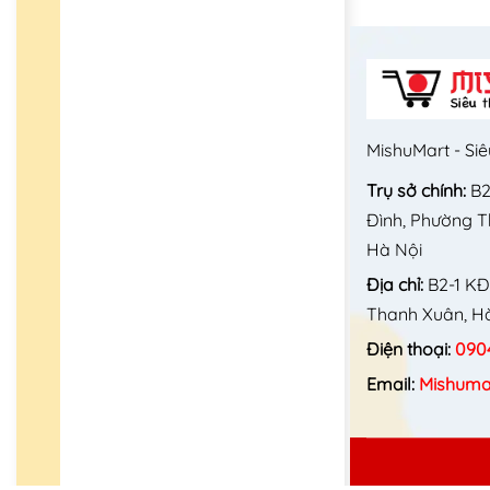
MishuMart - Siê
Trụ sở chính:
B2
Đình, Phường 
Hà Nội
Địa chỉ:
B2-1 KĐ
Thanh Xuân, Hà
Điện thoại:
090
Email:
Mishuma