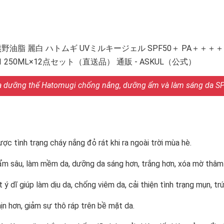
 dưỡng thể Hatomugi chống nắng, dưỡng ẩm và làm sáng da S
ược tình trạng cháy nắng đỏ rát khi ra ngoài trời mùa hè.
ẩm sâu, làm mềm da, dưỡng da sáng hơn, trắng hơn, xóa mờ thâm
 ý dĩ giúp làm dịu da, chống viêm da, cải thiện tình trạng mụn, tr
n hơn, giảm sự thô ráp trên bề mặt da.