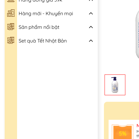
Hàng mới - Khuyến mại
Sản phẩm nổi bật
Set quà Tết Nhật Bản
M
5%
t