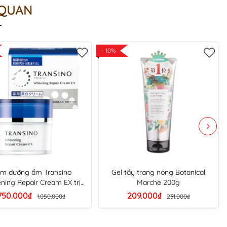
 QUAN
- 10%
m dưỡng ẩm Transino
Gel tẩy trang nóng Botanical
ning Repair Cream EX trị
Marche 200g
nám trắng da 35g
750.000₫
209.000₫
1.050.000₫
231.000₫