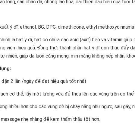
ân lông, săn chắc da, chống lão hóa, cải thiện dấu hiệu của tuổi t
xuất ý dĩ, ethanol, BG, DPG, dimethicone, ethyl methoxycinnama
chính là hạt ý dĩ, hạt có chứa các acid (axit) béo và vitamin giúp 
ng viêm hiệu quả. Đồng thời, thành phần hạt ý dĩ còn thúc đẩy da
tự nhiên, giúp da luôn căng mọng, mịn màng không nếp nhăn, kho
dụng:
đặn 2 lần /ngày để đạt hiệu quả tốt nhất
sạch cơ thể, lấy một lượng vừa đủ thoa lên các vùng trên cơ thể
ng nhiều hơn cho các vùng dễ bị cháy nắng như ngực, sau gáy, 
 massage nhẹ nhàng để kem thẩm thấu tốt hơn.