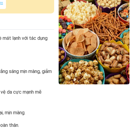
ện
mát lạnh với tác dụng
trắng sáng mịn màng, giảm
o vệ da cực mạnh mẽ
i, mịn màng.
toàn thân.