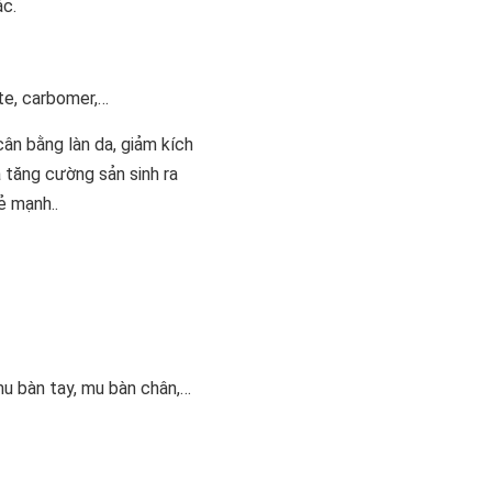
ác.
te, carbomer,…
cân bằng làn da, giảm kích
 tăng cường sản sinh ra
ẻ mạnh..
mu bàn tay, mu bàn chân,…