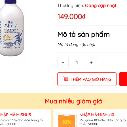
Điều kiện:
Thương hiệu:
Đang cập nhật
149.000₫
Mô tả sản phẩm
Mô tả đang cập nhật
−
+
THÊM VÀO GIỎ HÀNG
Mua nhiều giảm giá
NHẬP MÃ:MISHU5
NHẬP MÃ:MISHU10
ã giảm 5% cho đơn hàng tối
Mã giảm 10% cho đơn hàng tối
10%
hiểu 6000k.
thiểu 9000k.