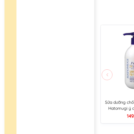
Sữa dưỡng chố
Hatomugi ý d
149