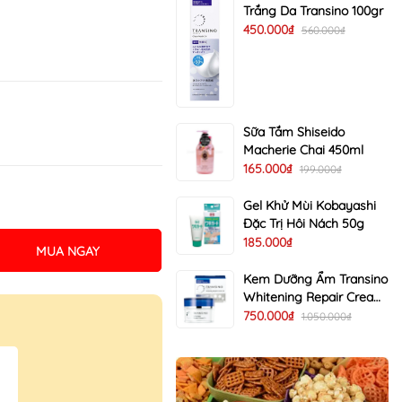
Trắng Da Transino 100gr
450.000₫
560.000₫
Sữa Tắm Shiseido
Macherie Chai 450ml
165.000₫
199.000₫
Gel Khử Mùi Kobayashi
Đặc Trị Hôi Nách 50g
185.000₫
MUA NGAY
Kem Dưỡng Ẩm Transino
Whitening Repair Cream
EX Trị Nám Trắng Da 35g
750.000₫
1.050.000₫