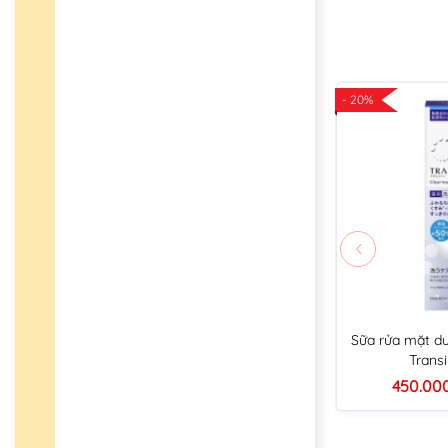
- 20%
Sữa rửa mặt d
Trans
450.00