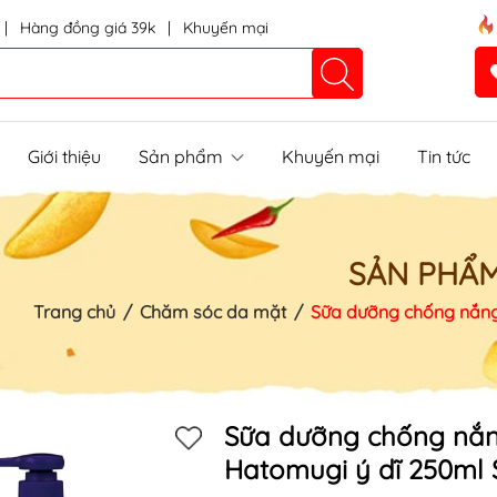
|
Hàng đồng giá 39k
|
Khuyến mại
Giới thiệu
Sản phẩm
Khuyến mại
Tin tức
SẢN PHẨ
Trang chủ
/
Chăm sóc da mặt
/
Sữa dưỡng chống nắng
Sữa dưỡng chống nắn
Hatomugi ý dĩ 250ml
Mã khuyến mãi: