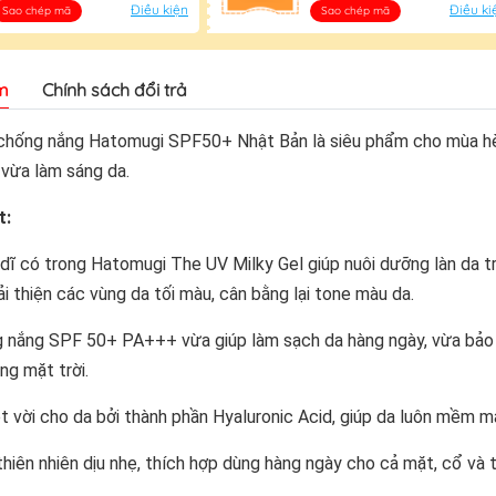
Điều kiện
Điều ki
Sao chép mã
Sao chép mã
m
Chính sách đổi trả
chống nắng Hatomugi SPF50+ Nhật Bản là siêu phẩm cho mùa hè 
vừa làm sáng da.
t:
 dĩ có trong Hatomugi The UV Milky Gel giúp nuôi dưỡng làn da 
i thiện các vùng da tối màu, cân bằng lại tone màu da.
g nắng SPF 50+ PA+++ vừa giúp làm sạch da hàng ngày, vừa bả
ng mặt trời.
 vời cho da bởi thành phần Hyaluronic Acid, giúp da luôn mềm mạ
hiên nhiên dịu nhẹ, thích hợp dùng hàng ngày cho cả mặt, cổ và 