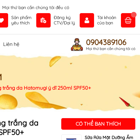
Mọi thứ bạn cần chúng tôi đều có
Sản phẩm
Đăng ký
Tài khoản
yêu thích
CTV/Đại lý
của bạn
0904389106
Liên hệ
Mọi thứ bạn cần chúng tôi có
M
 trắng da Hatomugi ý dĩ 250ml SPF50+
g trắng da
CÓ THỂ BẠN THÍCH
 SPF50+
Sữa Rửa Mặt Dưỡng Ẩm