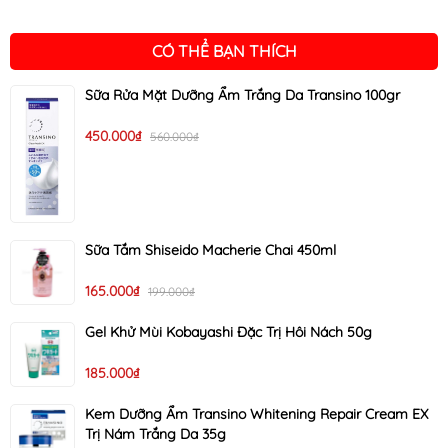
CÓ THỂ BẠN THÍCH
Sữa Rửa Mặt Dưỡng Ẩm Trắng Da Transino 100gr
450.000₫
560.000₫
Sữa Tắm Shiseido Macherie Chai 450ml
165.000₫
199.000₫
Gel Khử Mùi Kobayashi Đặc Trị Hôi Nách 50g
185.000₫
Kem Dưỡng Ẩm Transino Whitening Repair Cream EX
Trị Nám Trắng Da 35g