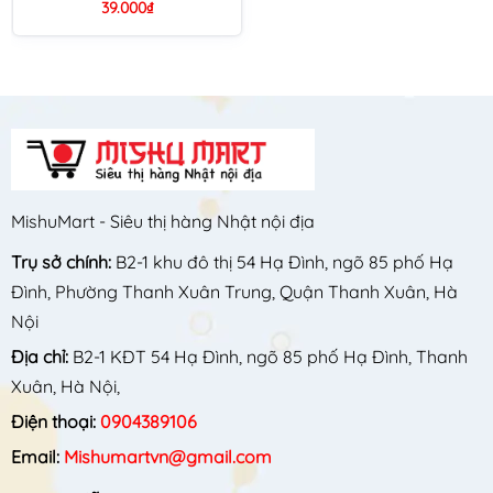
39.000₫
MishuMart - Siêu thị hàng Nhật nội địa
Trụ sở chính:
B2-1 khu đô thị 54 Hạ Đình, ngõ 85 phố Hạ
Đình, Phường Thanh Xuân Trung, Quận Thanh Xuân, Hà
Nội
Địa chỉ:
B2-1 KĐT 54 Hạ Đình, ngõ 85 phố Hạ Đình, Thanh
Xuân, Hà Nội,
Điện thoại:
0904389106
Email:
Mishumartvn@gmail.com