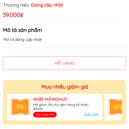
Thương hiệu:
Đang cập nhật
39.000₫
Mô tả sản phẩm
Mô tả đang cập nhật
HẾT HÀNG
Mua nhiều giảm giá
NHẬP MÃ:MISHU5
Mã giảm 5% cho đơn hàng tối thiểu
5%
10%
6000k.
Điều kiện
Sao chép mã