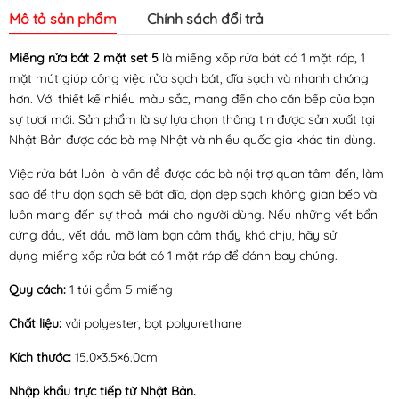
Mô tả sản phẩm
Chính sách đổi trả
Miếng rửa bát 2 mặt set 5
là miếng xốp rửa bát có 1 mặt ráp, 1
mặt mút giúp công việc rửa sạch bát, đĩa sạch và nhanh chóng
hơn. Với thiết kế nhiều màu sắc, mang đến cho căn bếp của bạn
sự tươi mới. Sản phẩm là sự lựa chọn thông tin được sản xuất tại
Nhật Bản được các bà mẹ Nhật và nhiều quốc gia khác tin dùng.
Việc rửa bát luôn là vấn đề được các bà nội trợ quan tâm đến, làm
sao để thu dọn sạch sẽ bát đĩa, dọn dẹp sạch không gian bếp và
luôn mang đến sự thoải mái cho người dùng. Nếu những vết bẩn
cứng đầu, vết dầu mỡ làm bạn cảm thấy khó chịu, hãy sử
dụng miếng xốp rửa bát có 1 mặt ráp để đánh bay chúng.
Quy cách:
1 túi gồm 5 miếng
Chất liệu:
vải polyester, bọt polyurethane
Kích thước:
15.0×3.5×6.0cm
Nhập khẩu trực tiếp từ Nhật Bản.