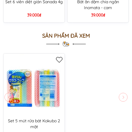
Set 6 viên diệt gián Sanada 4g
Bát ăn dặm chia ngăn
Inomata - cam
39.000₫
39.000₫
SẢN PHẨM ĐÃ XEM
Set 5 mút rửa bát Kokubo 2
mặt