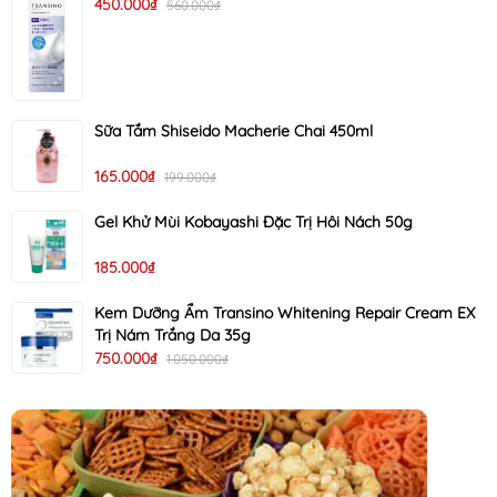
450.000₫
560.000₫
Sữa Tắm Shiseido Macherie Chai 450ml
165.000₫
199.000₫
Gel Khử Mùi Kobayashi Đặc Trị Hôi Nách 50g
185.000₫
Kem Dưỡng Ẩm Transino Whitening Repair Cream EX
Trị Nám Trắng Da 35g
750.000₫
1.050.000₫