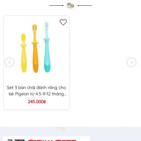
Set 3 bàn chải đánh răng cho
bé Pigeon từ 4.5-9-12 tháng
tuổi
245.000₫