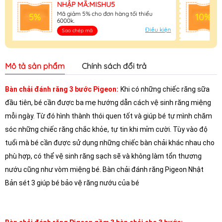
NHẬP MÃ:MISHU5
Mã giảm 5% cho đơn hàng tối thiểu
5%
10%
6000k.
Điều kiện
Sao chép mã
Mô tả sản phẩm
Chính sách đổi trả
B
àn chải đánh răng 3 bước Pigeon:
Khi có những chiếc răng sữa
đầu tiên, bé cần được ba mẹ hướng dẫn cách vệ sinh răng miệng
mỗi ngày. Từ đó hình thành thói quen tốt và giúp bé tự mình chăm
sóc những chiếc răng chắc khỏe, tự tin khi mỉm cười. Tùy vào độ
tuổi mà bé cần được sử dụng những chiếc bàn chải khác nhau cho
phù hợp, có thể vệ sinh răng sạch sẽ và không làm tổn thương
nướu cũng như vòm miệng bé. Bàn chải đánh răng Pigeon Nhật
Bản sét 3 giúp bé bảo vệ răng nướu của bé