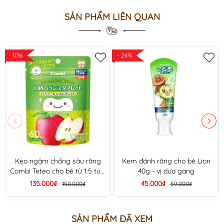
SẢN PHẨM LIÊN QUAN
- 10%
- 24%
Kẹo ngậm chống sâu răng
Kem đánh răng cho bé Lion
Combi Teteo cho bé từ 1.5 tuổi
40g - vị dưa gang
gói 60 viên (5 vị) (Socola sữa)
135.000₫
45.000₫
150.000₫
59.000₫
SẢN PHẨM ĐÃ XEM