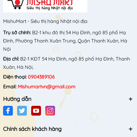
MishuMart - Siêu thị hàng Nhật nội địa
Trụ sở chính:
B2-1 khu đô thị 54 Hạ Đình, ngõ 85 phố Hạ
Đình, Phường Thanh Xuân Trung, Quận Thanh Xuân, Hà
Nội
Địa chỉ:
B2-1 KĐT 54 Hạ Đình, ngõ 85 phố Hạ Đình, Thanh
Xuân, Hà Nội,
Điện thoại:
0904389106
Email:
Mishumartvn@gmail.com
Hướng dẫn
Chính sách khách hàng