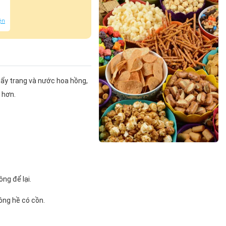
ện
tẩy trang và nước hoa hồng,
n hơn.
ng để lại.
ng hề có cồn.