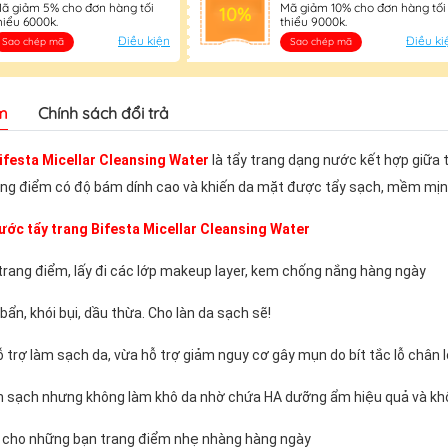
ã giảm 5% cho đơn hàng tối
Mã giảm 10% cho đơn hàng tối
10%
hiểu 6000k.
thiểu 9000k.
Điều kiện
Điều ki
Sao chép mã
Sao chép mã
m
Chính sách đổi trả
ifesta Micellar Cleansing Water
là tẩy trang dạng nước kết hợp giữa 
trang điểm có độ bám dính cao và khiến da mặt được tẩy sạch, mềm mị
ước tẩy trang Bifesta Micellar Cleansing Water
trang điểm, lấy đi các lớp makeup layer, kem chống nắng hàng ngày
bẩn, khói bụi, dầu thừa. Cho làn da sạch sẽ!
 trợ làm sạch da, vừa hỗ trợ giảm nguy cơ gây mụn do bít tắc lỗ chân lô
 sạch nhưng không làm khô da nhờ chứa HA dưỡng ẩm hiệu quả và khô
p cho những bạn trang điểm nhẹ nhàng hàng ngày