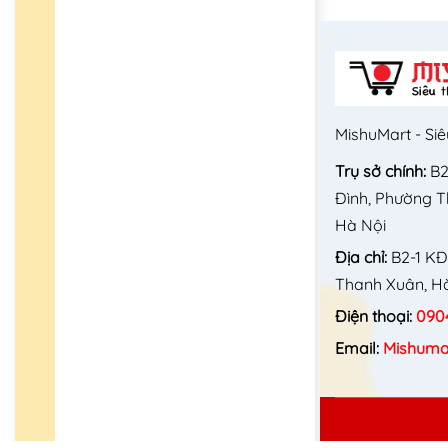
MishuMart - Siê
Trụ sở chính:
B2
Đình, Phường 
Hà Nội
Địa chỉ:
B2-1 KĐ
Thanh Xuân, Hà
Điện thoại:
090
Email:
Mishuma