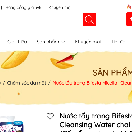
|
Hàng đồng giá 39k
|
Khuyến mại
Giới thiệu
Sản phẩm
Khuyến mại
Tin tức
SẢN PHẨ
ủ
/
Chăm sóc da mặt
/
Nước tẩy trang Bifesta Micellar Clea
Mã khuyến mãi:
Nước tẩy trang Bifest
Cleansing Water chai 
Điều kiện: