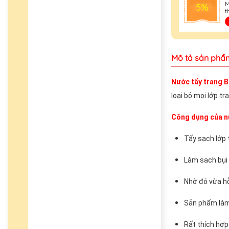
M
5%
t
Mô tả sản phẩ
Nước tẩy trang B
loại bỏ mọi lớp 
C
ông dụng của n
Tẩy sạch lớp 
Làm sach bụi 
Nhờ đó vừa hỗ
Sản phẩm làm
Rất thích hợ