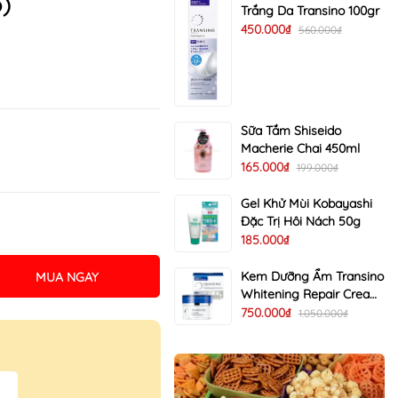
ô)
Trắng Da Transino 100gr
450.000₫
560.000₫
Sữa Tắm Shiseido
Macherie Chai 450ml
165.000₫
199.000₫
Gel Khử Mùi Kobayashi
Đặc Trị Hôi Nách 50g
185.000₫
Kem Dưỡng Ẩm Transino
MUA NGAY
Whitening Repair Cream
EX Trị Nám Trắng Da 35g
750.000₫
1.050.000₫