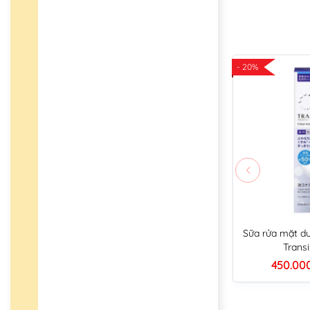
- 20%
Sữa rửa mặt d
Trans
450.00