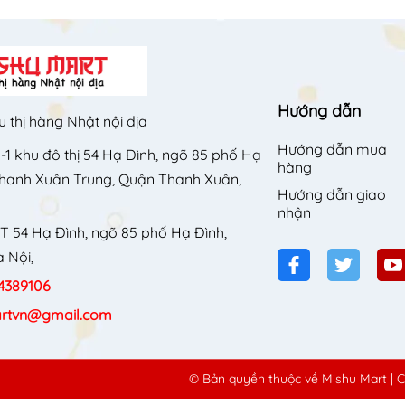
Hướng dẫn
u thị hàng Nhật nội địa
Hướng dẫn mua
-1 khu đô thị 54 Hạ Đình, ngõ 85 phố Hạ
hàng
Thanh Xuân Trung, Quận Thanh Xuân,
Hướng dẫn giao
nhận
T 54 Hạ Đình, ngõ 85 phố Hạ Đình,
 Nội,
4389106
rtvn@gmail.com
© Bản quyền thuộc về
Mishu Mart
|
C