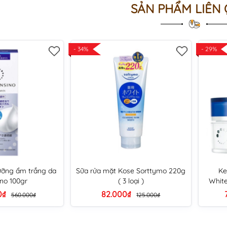
SẢN PHẨM LIÊN
- 34%
- 29%
ưỡng ẩm trắng da
Sữa rửa mặt Kose Sorttymo 220g
Ke
ino 100gr
( 3 loại )
White
0₫
82.000₫
560.000₫
125.000₫