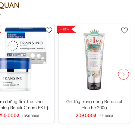
 QUAN
- 10%
m dưỡng ẩm Transino
Gel tẩy trang nóng Botanical
ning Repair Cream EX trị
Marche 200g
nám trắng da 35g
750.000₫
209.000₫
1.050.000₫
231.000₫