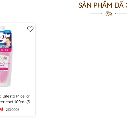
SẢN PHẨM ĐÃ
 Bifesta Micellar
er chai 400ml (3
m - cho da khô)
0₫
213.000₫