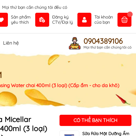
Mọi thứ bạn cần chúng tôi đều có
Sản phẩm
Đăng ký
Tài khoản
yêu thích
CTV/Đại lý
của bạn
0904389106
Liên hệ
Mọi thứ bạn cần chúng tôi có
M
nsing Water chai 400ml (3 loại) (Cấp ẩm - cho da khô)
a Micellar
CÓ THỂ BẠN THÍCH
400ml (3 loại)
Sữa Rửa Mặt Dưỡng Ẩm