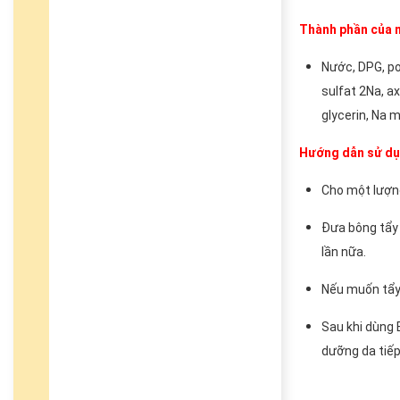
Th
ành ph
ần
của 
Nước, DPG, pol
sulfat 2Na, ax
glycerin, Na m
H
ư
ớng d
ẫn s
ử d
Cho một lượng
Đưa bông tẩy 
lần nữa.
Nếu muốn tẩy 
Sau khi dùng 
dưỡng da tiế