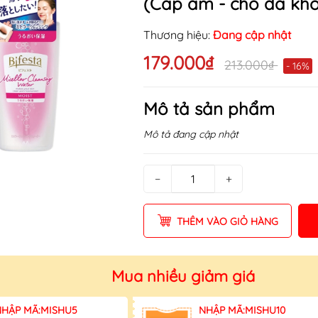
(Cấp ẩm - cho da kh
Thương hiệu:
Đang cập nhật
179.000₫
213.000₫
- 16%
Mô tả sản phẩm
Mô tả đang cập nhật
−
+
THÊM VÀO GIỎ HÀNG
Mua nhiều giảm giá
NHẬP MÃ:MISHU5
NHẬP MÃ:MISHU10