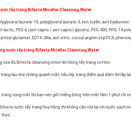
n
ước tẩy trang Bifesta Micellar Cleansing Water
yglyceryl laurate-10, polyglyceryl laurate-3, kim tuyến, axit hyaluronic
it lactic, PEG-6 (axit capric / axit capric) glyceriz, PEG-400, PPG-14 poly
yritoyl glutamat, EDTA-2Na, axit xitric, cocoyl arginin etyl PCA, phenox
ụng
n
ước tẩy trang Bifesta Micellar Cleansing Water
 vừa đủ Bifesta cleansing lotion lên bông tẩy trang cotton.
trang lau nhẹ nhàng quanh mặt, nếu lớp trang điểm quá đậm thì lặp l
trang vùng mắt thì bạn nên giữ miếng bông trên mắt tầm 1 phút rồi m
Bifesta nước tẩy trang hoa hồng thì không cần rửa lại với nước sạch m
.
p theo