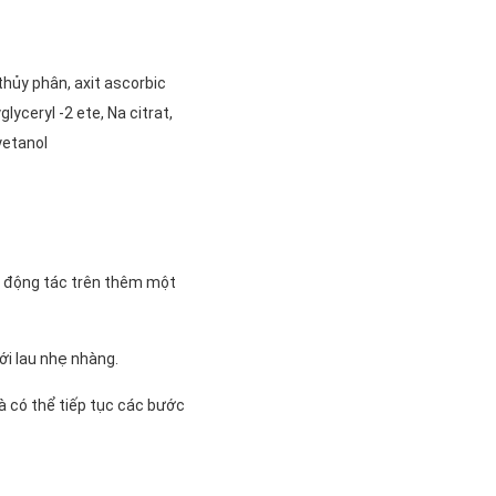
 thủy phân, axit ascorbic
glyceryl -2 ete, Na citrat,
yetanol
ại động tác trên thêm một
ới lau nhẹ nhàng.
à có thể tiếp tục các bước