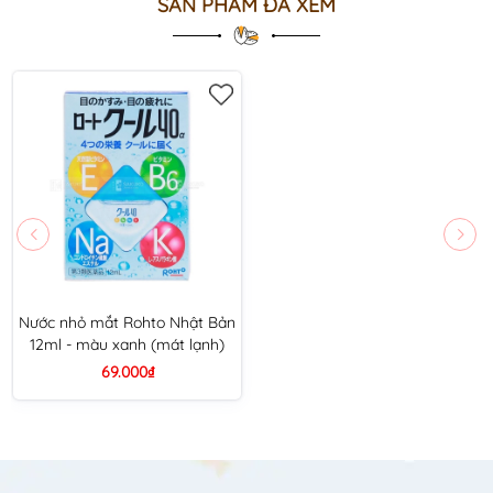
SẢN PHẨM ĐÃ XEM
Nước nhỏ mắt Rohto Nhật Bản
12ml - màu xanh (mát lạnh)
69.000₫