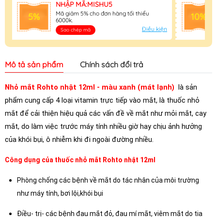
NHẬP MÃ:MISHU5
Mã giảm 5% cho đơn hàng tối thiểu
5%
10%
6000k.
Điều kiện
Sao chép mã
Mô tả sản phẩm
Chính sách đổi trả
Nhỏ mắt Rohto nhật 12ml - màu xanh (mát lạnh)
là sản
phẩm cung cấp 4 loại vitamin trực tiếp vào mắt, là thuốc nhỏ
mắt để cải thiện hiệu quả các vấn đề về mắt như mỏi mắt, cay
mắt, do làm việc trước máy tính nhiều giờ hay chịu ảnh hưởng
của khói bụi, ô nhiễm khi đi ngoài đường nhiều.
Công dụng của thuốc nhỏ mắt Rohto nhật 12ml
Phòng chống các bệnh về mắt do tác nhân của môi trường
như máy tính, bơi lội,khói bụi
Điều- trị- các bệnh đau mắt đỏ, đau mí mắt, viêm mắt do tia