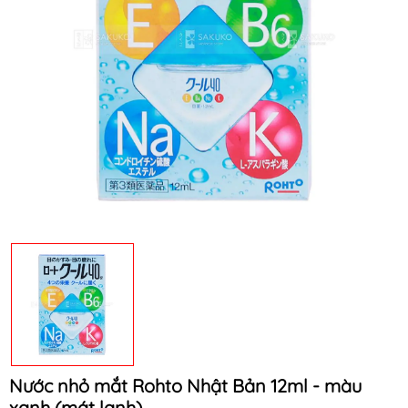
Mã khuyến mãi:
Điều kiện:
Nước nhỏ mắt Rohto Nhật Bản 12ml - màu
xanh (mát lạnh)