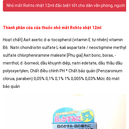
Nhỏ mắt Rohto nhật 12ml đặc biệt tốt cho dân văn phòng, người t
Thành phần của của thuốc nhỏ mắt Rohto nhật 12ml
Hoạt chất] Axit axetic d-a-tocopherol (vitamin E tự nhiên) vitamin
B6. Natri chondroitin sulfate L-kali aspartate / neostigmine methyl
sulfate chlorpheniramine maleate [Phụ gia] Axit boric, borax, -
menthol, d -borneol, dầu khuynh diệp, natri edetate, dầu thầu dầu
polyoxyetylen, Chất điều chỉnh PH * Chất bảo quản (Penzaronium
clorua, paraben) 0,05% 0,1% 0,1% 1% 0,005% 0,03% Mức độ mát
bảo quản