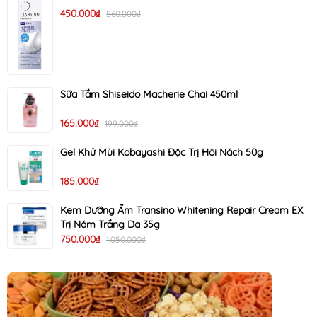
450.000₫
560.000₫
Sữa Tắm Shiseido Macherie Chai 450ml
165.000₫
199.000₫
Gel Khử Mùi Kobayashi Đặc Trị Hôi Nách 50g
185.000₫
Kem Dưỡng Ẩm Transino Whitening Repair Cream EX
Trị Nám Trắng Da 35g
750.000₫
1.050.000₫