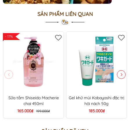
SẢN PHẨM LIÊN QUAN
- 17%
Sữa tắm Shiseido Macherie
Gel khử mùi Kobayashi đặc trị
chai 450ml
hôi nách 50g
165.000₫
185.000₫
199.000₫