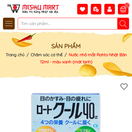
SẢN PHẨM
Trang chủ
/
Chăm sóc cơ thể
/
Nước nhỏ mắt Rohto Nhật Bản
12ml - màu xanh (mát lạnh)