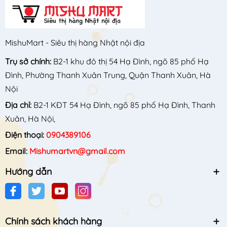
MishuMart - Siêu thị hàng Nhật nội địa
Trụ sở chính:
B2-1 khu đô thị 54 Hạ Đình, ngõ 85 phố Hạ
Đình, Phường Thanh Xuân Trung, Quận Thanh Xuân, Hà
Nội
Địa chỉ:
B2-1 KĐT 54 Hạ Đình, ngõ 85 phố Hạ Đình, Thanh
Xuân, Hà Nội,
Điện thoại:
0904389106
Email:
Mishumartvn@gmail.com
Hướng dẫn
Chính sách khách hàng