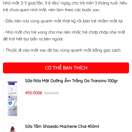
Nhỏ mắt 2-3 giọt/lần, 3-6 lần/ ngày cho trẻ trên 3 tháng tuổi. Nếu
trẻ chưa quen nhỏ mắt, nên làm theo các bước sau:
- Đầu tiên rửa vùng quanh mắt thật kỹ rồi bảo trẻ nhắm mắt lại
- Nhỏ mắt cho trẻ xong cha mẹ nên nhắc trẻ chớp chớp nhẹ mắt
để trôi hết bụi bẩn ra bên ngoài.
- Thuốc đi vào mắt sau đó lau vùng quanh mắt bằng gạc sạch
CÓ THỂ BẠN THÍCH
Sữa Rửa Mặt Dưỡng Ẩm Trắng Da Transino 100gr
450.000₫
560.000₫
Sữa Tắm Shiseido Macherie Chai 450ml