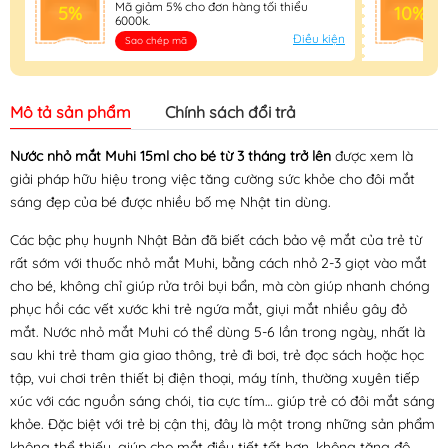
Mã giảm 5% cho đơn hàng tối thiểu
5%
10%
6000k.
Điều kiện
Sao chép mã
Mô tả sản phẩm
Chính sách đổi trả
Nước nhỏ mắt Muhi 15ml cho bé từ 3 tháng trở lên
được xem là
giải pháp hữu hiệu trong việc tăng cường sức khỏe cho đôi mắt
sáng đẹp của bé được nhiều bố mẹ Nhật tin dùng.
Các bậc phụ huynh Nhật Bản đã biết cách bảo vệ mắt của trẻ từ
rất sớm với thuốc nhỏ mắt Muhi, bằng cách nhỏ 2-3 giọt vào mắt
cho bé, không chỉ giúp rửa trôi bụi bẩn, mà còn giúp nhanh chóng
phục hồi các vết xước khi trẻ ngứa mắt, giụi mắt nhiều gây đỏ
mắt. Nước nhỏ mắt Muhi có thể dùng 5-6 lần trong ngày, nhất là
sau khi trẻ tham gia giao thông, trẻ đi bơi, trẻ đọc sách hoặc học
tập, vui chơi trên thiết bị điện thoại, máy tính, thường xuyên tiếp
xúc với các nguồn sáng chói, tia cực tím… giúp trẻ có đôi mắt sáng
khỏe. Đặc biệt với trẻ bị cận thị, đây là một trong những sản phẩm
không thể thiếu, giúp cho mắt điều tiết tốt hơn, không tăng độ.