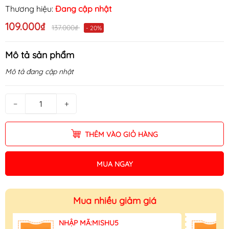
Thương hiệu:
Đang cập nhật
109.000₫
137.000₫
- 20%
Mô tả sản phẩm
Mô tả đang cập nhật
−
+
THÊM VÀO GIỎ HÀNG
MUA NGAY
Mua nhiều giảm giá
NHẬP MÃ:MISHU5