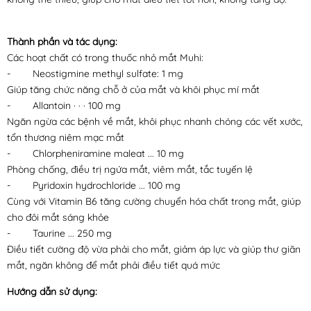
Thành phần và tác dụng:
Các hoạt chất có trong thuốc nhỏ mắt Muhi:
- Neostigmine methyl sulfate: 1 mg
Giúp tăng chức năng chỗ ở của mắt và khôi phục mí mắt
- Allantoin · · · 100 mg
Ngăn ngừa các bệnh về mắt, khôi phục nhanh chóng các vết xước,
tổn thương niêm mạc mắt
- Chlorpheniramine maleat ... 10 mg
Phòng chống, điều trị ngứa mắt, viêm mắt, tắc tuyến lệ
- Pyridoxin hydrochloride ... 100 mg
Cùng với Vitamin B6 tăng cường chuyển hóa chất trong mắt, giúp
cho đôi mắt sáng khỏe
- Taurine ... 250 mg
Điều tiết cường độ vừa phải cho mắt, giảm áp lực và giúp thư giãn
mắt, ngăn không để mắt phải điều tiết quá mức
Hướng dẫn sử dụng: