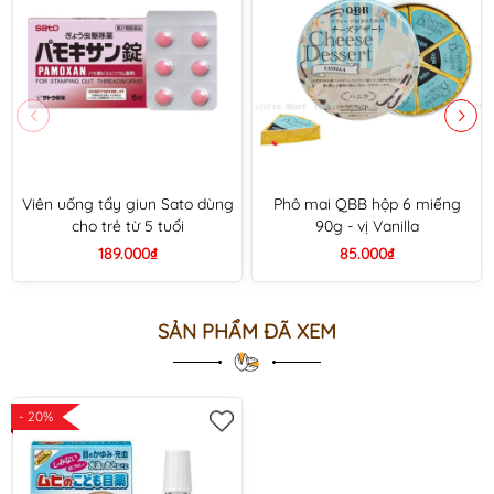
Viên uống tẩy giun Sato dùng
Phô mai QBB hộp 6 miếng
cho trẻ từ 5 tuổi
90g - vị Vanilla
189.000₫
85.000₫
SẢN PHẨM ĐÃ XEM
- 20%