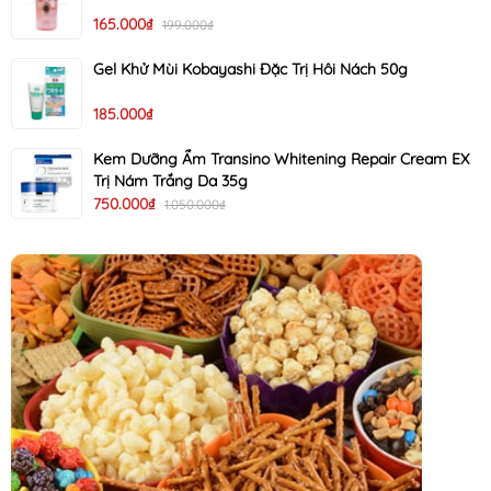
165.000₫
199.000₫
Gel Khử Mùi Kobayashi Đặc Trị Hôi Nách 50g
185.000₫
Kem Dưỡng Ẩm Transino Whitening Repair Cream EX
Trị Nám Trắng Da 35g
750.000₫
1.050.000₫