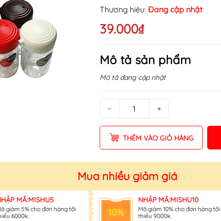
Thương hiệu:
Đang cập nhật
39.000₫
Mã khuyến mãi:
Điều kiện:
Mô tả sản phẩm
Mô tả đang cập nhật
−
+
THÊM VÀO GIỎ HÀNG
Mua nhiều giảm giá
NHẬP MÃ:MISHU5
NHẬP MÃ:MISHU10
ã giảm 5% cho đơn hàng tối
Mã giảm 10% cho đơn hàng tối
10%
hiểu 6000k.
thiểu 9000k.