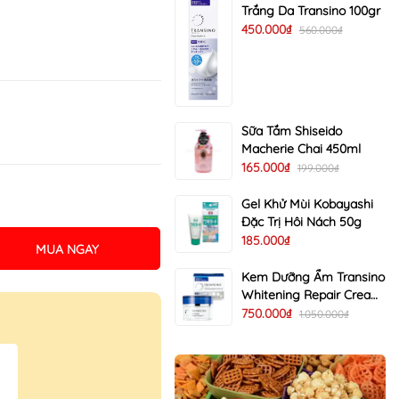
Trắng Da Transino 100gr
450.000₫
560.000₫
Sữa Tắm Shiseido
Macherie Chai 450ml
165.000₫
199.000₫
Gel Khử Mùi Kobayashi
Đặc Trị Hôi Nách 50g
185.000₫
MUA NGAY
Kem Dưỡng Ẩm Transino
Whitening Repair Cream
EX Trị Nám Trắng Da 35g
750.000₫
1.050.000₫