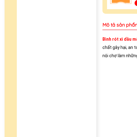
Mô tả sản phẩ
Bình rót xì dầu 
chất gây hại, an 
nội chợ làm nhữn