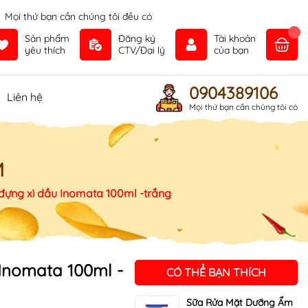
Mọi thứ bạn cần chúng tôi đều có
Sản phẩm
Đăng ký
Tài khoản
yêu thích
CTV/Đại lý
của bạn
0904389106
Liên hệ
Mọi thứ bạn cần chúng tôi có
M
đựng xì dầu Inomata 100ml -trắng
Inomata 100ml -
CÓ THỂ BẠN THÍCH
Sữa Rửa Mặt Dưỡng Ẩm