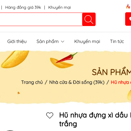
|
Hàng đồng giá 39k
|
Khuyến mại
Giới thiệu
Sản phẩm
Khuyến mại
Tin tức
SẢN PHẨ
Trang chủ
/
Nhà cửa & Đời sống (39k)
/
Hũ nhựa 
Hũ nhựa đựng xì dầu 
trắng