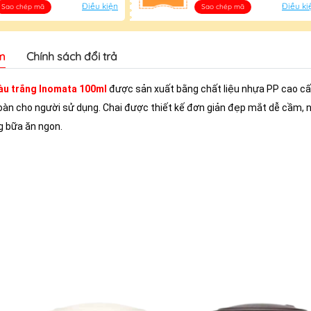
Điều kiện
Điều ki
Sao chép mã
Sao chép mã
m
Chính sách đổi trả
màu trắng Inomata 100ml
được sản xuất bằng chất liệu nhựa PP cao c
toàn cho người sử dụng. Chai được thiết kế đơn giản đẹp mắt dễ cầm, n
g bữa ăn ngon.