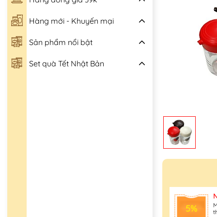
Hàng mới - Khuyến mại
Sản phẩm nổi bật
Set quà Tết Nhật Bản
M
5%
t