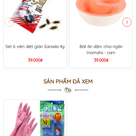
Set 6 viên diệt gián Sanada 4g
Bát ăn dặm chia ngăn
Inomata - cam
39.000₫
39.000₫
SẢN PHẨM ĐÃ XEM