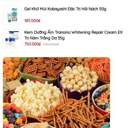
Gel Khử Mùi Kobayashi Đặc Trị Hôi Nách 50g
185.000₫
Kem Dưỡng Ẩm Transino Whitening Repair Cream EX
Trị Nám Trắng Da 35g
750.000₫
1.050.000₫