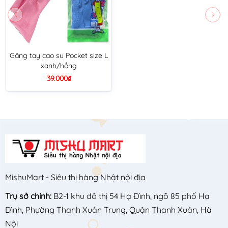
Găng tay cao su Pocket size L
xanh/hồng
39.000₫
MishuMart - Siêu thị hàng Nhật nội địa
Trụ sở chính:
B2-1 khu đô thị 54 Hạ Đình, ngõ 85 phố Hạ
Đình, Phường Thanh Xuân Trung, Quận Thanh Xuân, Hà
Nội