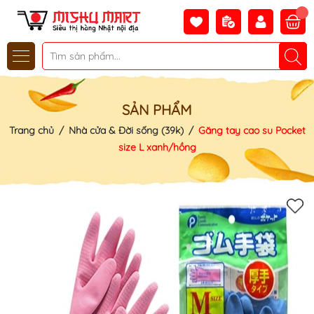
SẢN PHẨM
Trang chủ
/
Nhà cửa & Đời sống (39k)
/
Găng tay cao su Pocket
size L xanh/hồng