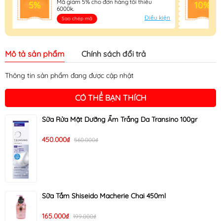
Mã giảm 5% cho đơn hàng tối thiểu
5%
10%
6000k.
Điều kiện
Sao chép mã
Mô tả sản phẩm
Chính sách đổi trả
Thông tin sản phẩm đang được cập nhật
CÓ THỂ BẠN THÍCH
Sữa Rửa Mặt Dưỡng Ẩm Trắng Da Transino 100gr
450.000₫
560.000₫
Sữa Tắm Shiseido Macherie Chai 450ml
165.000₫
199.000₫