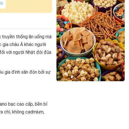
ện
g truyền thống ăn uống mà
 gia châu Á khác người
ối với người Nhật đôi đũa
u gia đình săn đón bởi sự
ano bạc cao cấp, bền bỉ
ứa chì, không cadmium,