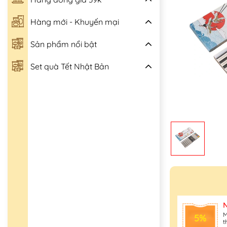
Hàng mới - Khuyến mại
Sản phẩm nổi bật
Set quà Tết Nhật Bản
M
5%
t