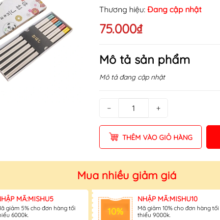
Điều kiện:
Thương hiệu:
Đang cập nhật
75.000₫
Mô tả sản phẩm
Mô tả đang cập nhật
−
+
THÊM VÀO GIỎ HÀNG
Mua nhiều giảm giá
NHẬP MÃ:MISHU5
NHẬP MÃ:MISHU10
ã giảm 5% cho đơn hàng tối
Mã giảm 10% cho đơn hàng tối
10%
hiểu 6000k.
thiểu 9000k.