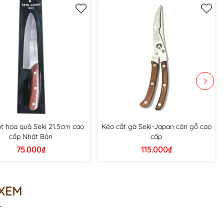
t hoa quả Seki 21.5cm cao
Kéo cắt gà Seki-Japan cán gỗ cao
cấp Nhật Bản
cấp
75.000₫
115.000₫
 XEM