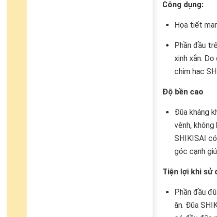
Công dụng:
Họa tiết ma
Phần đầu trê
xinh xắn. Do
chim hạc SHI
Độ bền cao
Đũa kháng kh
vênh, không 
SHIKISAI có 
góc cạnh giú
Tiện lợi khi sử
Phần đầu đũa
ăn. Đũa SHIK