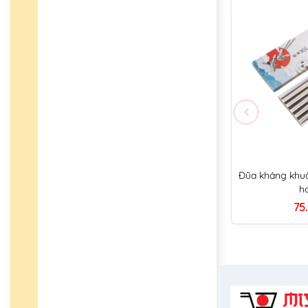
Đũa kháng khuẩ
h
75