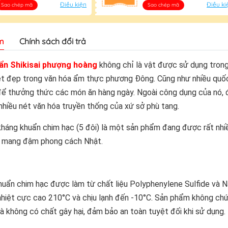
Điều kiện
Điều ki
Sao chép mã
Sao chép mã
m
Chính sách đổi trả
ẩn Shikisai phượng hoàng
không chỉ là vật được sử dụng tron
ét đẹp trong văn hóa ẩm thực phương Đông. Cũng như nhiều quốc
ể thưởng thức các món ăn hàng ngày. Ngoài công dụng của nó, đ
hiều nét văn hóa truyền thống của xứ sở phù tang.
háng khuẩn chim hạc (5 đôi) là một sản phẩm đang được rất nhiề
ế mang đậm phong cách Nhật.
uẩn chim hạc được làm từ chất liệu Polyphenylene Sulfide và N
nhiệt cực cao 210°C và chịu lạnh đến -10°C. Sản phẩm không ch
 không có chất gây hại, đảm bảo an toàn tuyệt đối khi sử dụng.