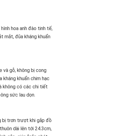
hình hoa anh đào tinh tế,
bắt mắt, đũa kháng khuẩn
e và gỗ, không bị cong
ũa kháng khuẩn chim hạc
à không có các chi tiết
công sức lau dọn.
 bị trơn trượt khi gắp đồ
thuôn dài lên tới 24.3cm,