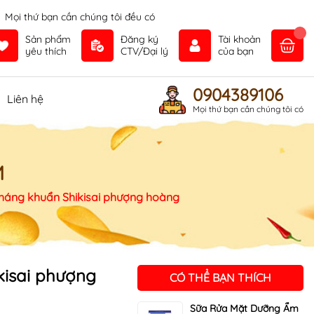
Mọi thứ bạn cần chúng tôi đều có
Sản phẩm
Đăng ký
Tài khoản
yêu thích
CTV/Đại lý
của bạn
0904389106
Liên hệ
Mọi thứ bạn cần chúng tôi có
M
háng khuẩn Shikisai phượng hoàng
kisai phượng
CÓ THỂ BẠN THÍCH
Sữa Rửa Mặt Dưỡng Ẩm