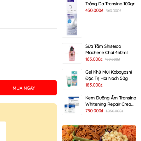
Trắng Da Transino 100gr
450.000₫
560.000₫
Sữa Tắm Shiseido
Macherie Chai 450ml
165.000₫
199.000₫
Gel Khử Mùi Kobayashi
Đặc Trị Hôi Nách 50g
185.000₫
MUA NGAY
Kem Dưỡng Ẩm Transino
Whitening Repair Cream
EX Trị Nám Trắng Da 35g
750.000₫
1.050.000₫