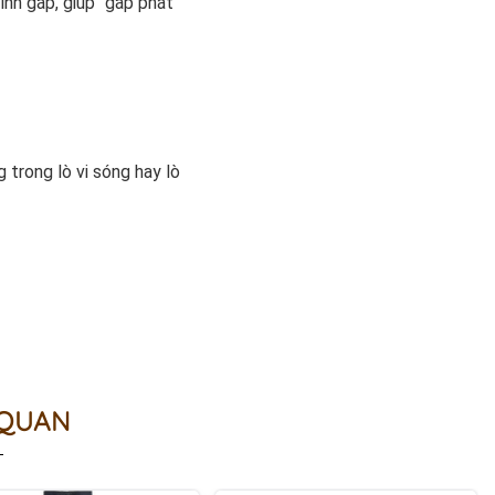
ình gắp, giúp “gắp phát
trong lò vi sóng hay lò
 QUAN