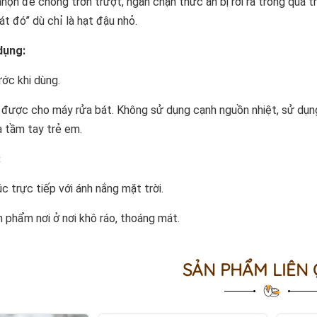
họn để chống trơn trượt, ngăn chặn thức ăn bị rơi ra trong quá tr
át đó” dù chỉ là hạt đậu nhỏ.
dụng:
ớc khi dùng.
được cho máy rửa bát. Không sử dụng cạnh nguồn nhiệt, sử dụng 
 tầm tay trẻ em.
:
úc trực tiếp với ánh nắng mặt trời.
 phẩm nơi ở nơi khô ráo, thoáng mát.
SẢN PHẨM LIÊN