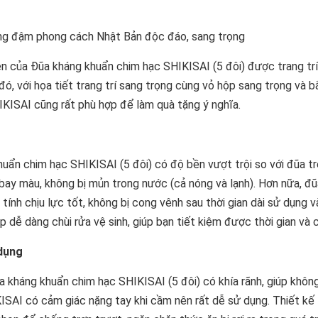
ng đậm phong cách Nhật Bản độc đáo, sang trọng
n của Đũa kháng khuẩn chim hạc SHIKISAI (5 đôi) được trang trí 
 đó, với họa tiết trang trí sang trọng cùng vỏ hộp sang trọng và 
KISAI cũng rất phù hợp để làm quà tặng ý nghĩa.
uẩn chim hạc SHIKISAI (5 đôi) có độ bền vượt trội so với đũa tr
bay màu, không bị mủn trong nước (cả nóng và lạnh). Hơn nữa, đ
tính chịu lực tốt, không bị cong vênh sau thời gian dài sử dụng v
p dễ dàng chùi rửa vệ sinh, giúp bạn tiết kiệm được thời gian và 
 dụng
 kháng khuẩn chim hạc SHIKISAI (5 đôi) có khía rãnh, giúp không
ISAI có cảm giác nặng tay khi cầm nên rất dễ sử dụng. Thiết kế 