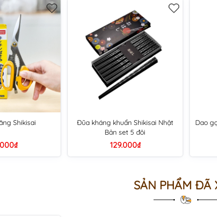
ăng Shikisai
Đũa kháng khuẩn Shikisai Nhật
Dao gọ
Bản set 5 đôi
.000₫
129.000₫
SẢN PHẨM ĐÃ