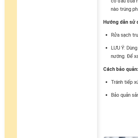
có đầu đũa n
nào trúng ph
Hướng dẫn sử 
Rửa sạch trư
LƯU Ý: Dùng 
nướng. Để xa
Cách bảo quản
Tránh tiếp x
Bảo quản sản