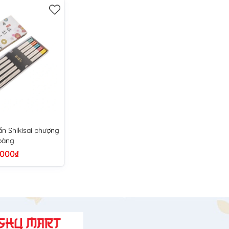
n Shikisai phượng
oàng
.000₫