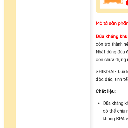
Mô tả sản phẩ
Đũa kháng khu
còn trở thành n
Nhật dùng đũa đ
còn chứa đựng n
SHIKISAI- Đũa k
độc đáo, tinh t
Chất liệu:
Đũa kháng kh
có thể chịu 
không BPA và