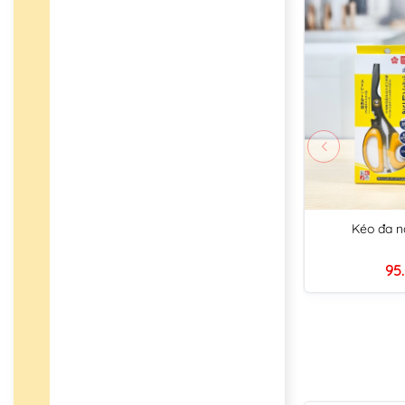
Kéo đa n
95