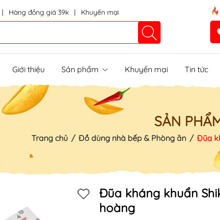
|
Hàng đồng giá 39k
|
Khuyến mại
Giới thiệu
Sản phẩm
Khuyến mại
Tin tức
SẢN PHẨ
Trang chủ
/
Đồ dùng nhà bếp & Phòng ăn
/
Đũa k
Đũa kháng khuẩn Shi
Mã khuyến mãi:
hoàng