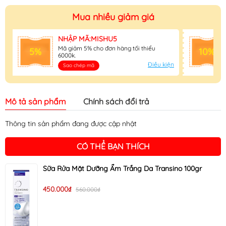
Mua nhiều giảm giá
NHẬP MÃ:MISHU5
Mã giảm 5% cho đơn hàng tối thiểu
5%
10%
6000k.
Điều kiện
Sao chép mã
Mô tả sản phẩm
Chính sách đổi trả
Thông tin sản phẩm đang được cập nhật
CÓ THỂ BẠN THÍCH
Sữa Rửa Mặt Dưỡng Ẩm Trắng Da Transino 100gr
450.000₫
560.000₫