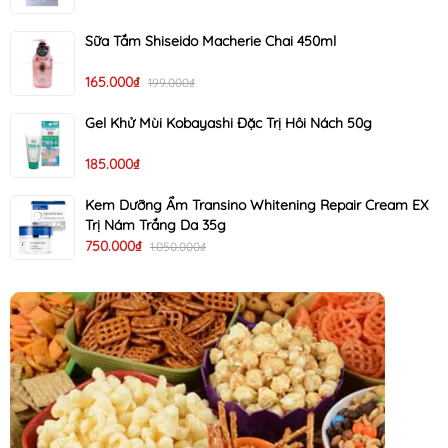
Sữa Tắm Shiseido Macherie Chai 450ml
165.000₫
199.000₫
Gel Khử Mùi Kobayashi Đặc Trị Hôi Nách 50g
185.000₫
Kem Dưỡng Ẩm Transino Whitening Repair Cream EX
Trị Nám Trắng Da 35g
750.000₫
1.050.000₫