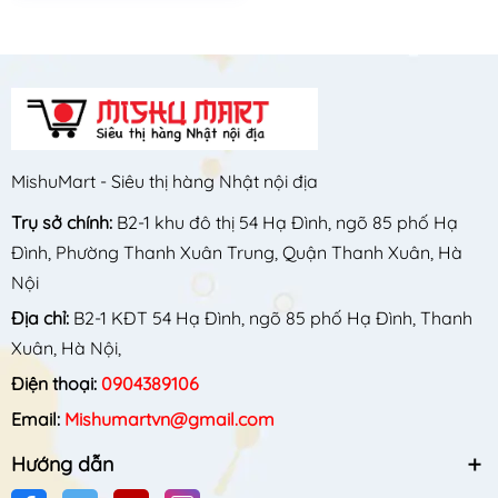
MishuMart - Siêu thị hàng Nhật nội địa
Trụ sở chính:
B2-1 khu đô thị 54 Hạ Đình, ngõ 85 phố Hạ
Đình, Phường Thanh Xuân Trung, Quận Thanh Xuân, Hà
Nội
Địa chỉ:
B2-1 KĐT 54 Hạ Đình, ngõ 85 phố Hạ Đình, Thanh
Xuân, Hà Nội,
Điện thoại:
0904389106
Email:
Mishumartvn@gmail.com
Hướng dẫn