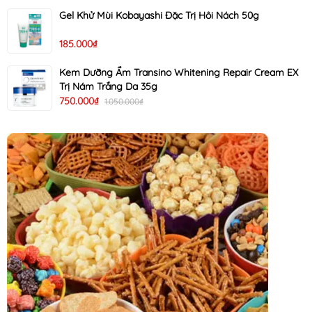
Gel Khử Mùi Kobayashi Đặc Trị Hôi Nách 50g
185.000₫
Kem Dưỡng Ẩm Transino Whitening Repair Cream EX
Trị Nám Trắng Da 35g
750.000₫
1.050.000₫