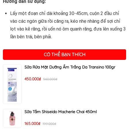
Hướng dẫn sử dụng:
Lấy một đoạn chỉ dài khoảng 30-45cm, cuộn 2 đầu chỉ
vào các ngón giữa rồi căng ra, kéo nhẹ nhàng để sợi chỉ
lọt vào kẽ răng, rồi uốn nó ôm quanh răng, đưa lên xuống 3
lần bên trái, bên phải.
CÓ THỂ BẠN THÍCH
Sữa Rửa Mặt Dưỡng Ẩm Trắng Da Transino 100gr
450.000₫
560.000₫
Sữa Tắm Shiseido Macherie Chai 450ml
165.000₫
199.000₫