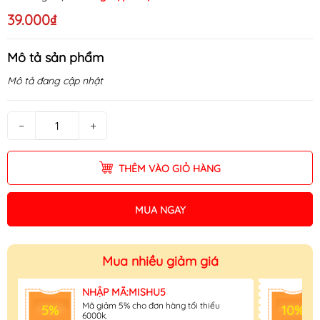
39.000₫
Mô tả sản phẩm
Mô tả đang cập nhật
−
+
THÊM VÀO GIỎ HÀNG
MUA NGAY
Mua nhiều giảm giá
NHẬP MÃ:MISHU5
Mã giảm 5% cho đơn hàng tối thiểu
5%
10%
6000k.