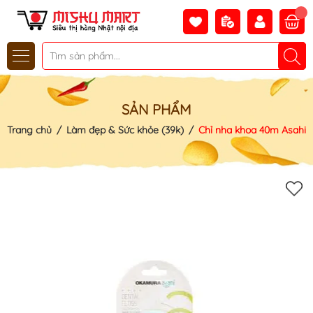
SẢN PHẨM
Trang chủ
/
Làm đẹp & Sức khỏe (39k)
/
Chỉ nha khoa 40m Asahi