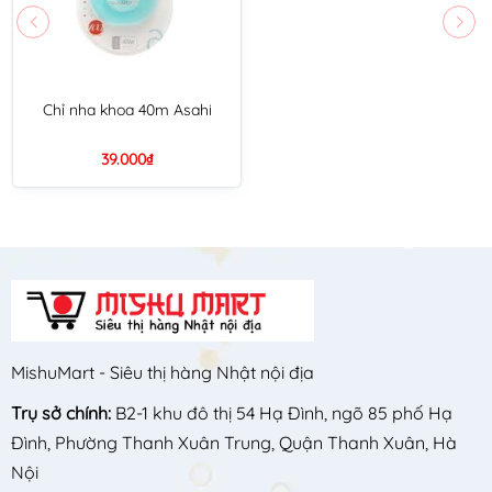
Chỉ nha khoa 40m Asahi
39.000₫
MishuMart - Siêu thị hàng Nhật nội địa
Trụ sở chính:
B2-1 khu đô thị 54 Hạ Đình, ngõ 85 phố Hạ
Đình, Phường Thanh Xuân Trung, Quận Thanh Xuân, Hà
Nội