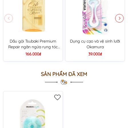
Dầu gội Tsubaki Premium
Dụng cụ cạo và vệ sinh lưỡi
Repair ngăn ngừa rụng tóc
Okamura
chai 490ml - màu vàng
166.000₫
39.000₫
SẢN PHẨM ĐÃ XEM