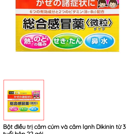
Mã khuyến mãi:
Điều kiện:
Bột điều trị cảm cúm và cảm lạnh Dikinin từ 3
tuổi hộp 22 gói