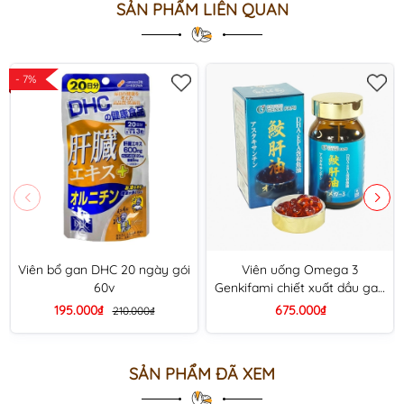
SẢN PHẨM LIÊN QUAN
- 7%
Viên bổ gan DHC 20 ngày gói
Viên uống Omega 3
60v
Genkifami chiết xuất dầu gan
cá hộp 90v
195.000₫
675.000₫
210.000₫
SẢN PHẨM ĐÃ XEM