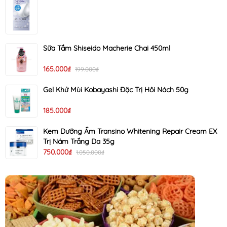
Sữa Tắm Shiseido Macherie Chai 450ml
165.000₫
199.000₫
Gel Khử Mùi Kobayashi Đặc Trị Hôi Nách 50g
185.000₫
Kem Dưỡng Ẩm Transino Whitening Repair Cream EX
Trị Nám Trắng Da 35g
750.000₫
1.050.000₫