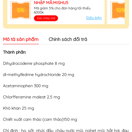
NHẬP MÃ:MISHU5
Mã giảm 5% cho đơn hàng tối thiểu
5%
10%
6000k.
Điều kiện
Sao chép mã
Mô tả sản phẩm
Chính sách đổi trả
Thành phần:
Dihydrocodeine phosphate 8 mg
dl-methylfedrine hydrochloride 20 mg
Acetaminophen 300 mg
Chlorfferamine maleat 2,5 mg
Khô khan 25 mg
Chiết xuất cam thảo (cam thảo)150 mg
Chỉ định : ho, sốt, nhức đầu, chảy nước mũi, nghẹt mũi, hắt hơi, đau