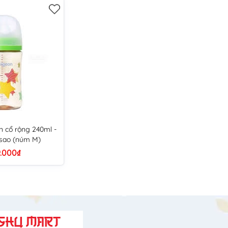
n cổ rộng 240ml -
 sao (núm M)
.000₫