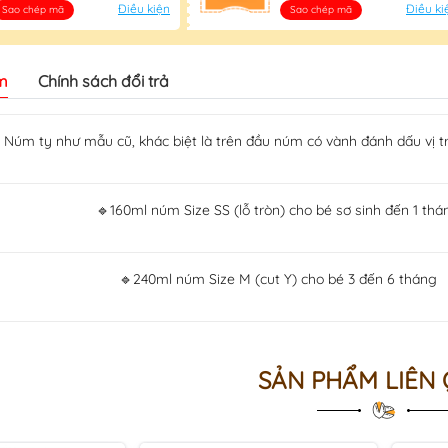
Điều kiện
Điều ki
Sao chép mã
Sao chép mã
m
Chính sách đổi trả
Núm ty như mẫu cũ, khác biệt là trên đầu núm có vành đánh dấu vị 
🔹160ml núm Size SS (lỗ tròn) cho bé sơ sinh đến 1 thá
🔹240ml núm Size M (cut Y) cho bé 3 đến 6 tháng
SẢN PHẨM LIÊN