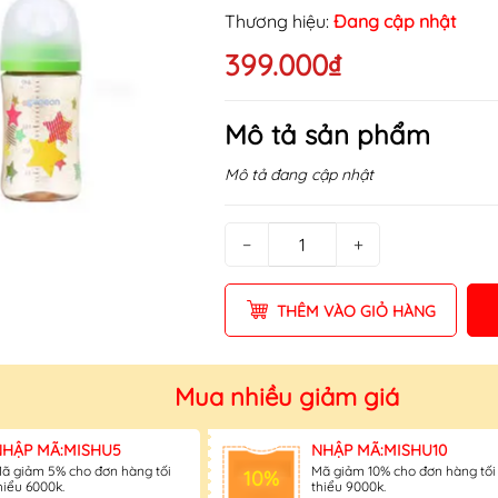
Thương hiệu:
Đang cập nhật
399.000₫
Mô tả sản phẩm
Mô tả đang cập nhật
−
+
THÊM VÀO GIỎ HÀNG
Mua nhiều giảm giá
NHẬP MÃ:MISHU5
NHẬP MÃ:MISHU10
ã giảm 5% cho đơn hàng tối
Mã giảm 10% cho đơn hàng tối
10%
hiểu 6000k.
thiểu 9000k.