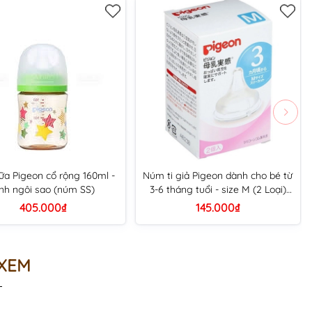
ữa Pigeon cổ rộng 160ml -
Núm ti giả Pigeon dành cho bé từ
ình ngôi sao (núm SS)
3-6 tháng tuổi - size M (2 Loại)
(Hồng (hình táo))
405.000₫
145.000₫
 XEM