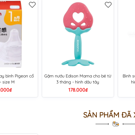
hay bình Pigeon cổ
Gặm nướu Edison Mama cho bé từ
Bình s
- size M
3 tháng - hình dâu tây
h
.000₫
178.000₫
SẢN PHẨM ĐÃ