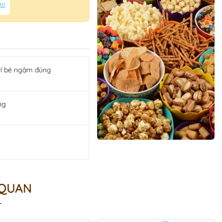
ện
trí bé ngậm đúng
ng
 QUAN