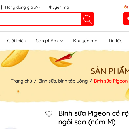
|
Hàng đồng giá 39k
|
Khuyến mại
Giới thiệu
Sản phẩm
Khuyến mại
Tin tức
SẢN PHẨ
Trang chủ
/
Bình sữa, bình tập uống
/
Bình sữa Pigeon
Mã khuyến mãi:
Điều kiện:
Bình sữa Pigeon cổ rộ
ngôi sao (núm M)