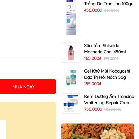
Trắng Da Transino 100gr
450.000₫
560.000₫
Sữa Tắm Shiseido
Macherie Chai 450ml
165.000₫
199.000₫
Gel Khử Mùi Kobayashi
Đặc Trị Hôi Nách 50g
185.000₫
MUA NGAY
Kem Dưỡng Ẩm Transino
Whitening Repair Cream
EX Trị Nám Trắng Da 35g
750.000₫
1.050.000₫