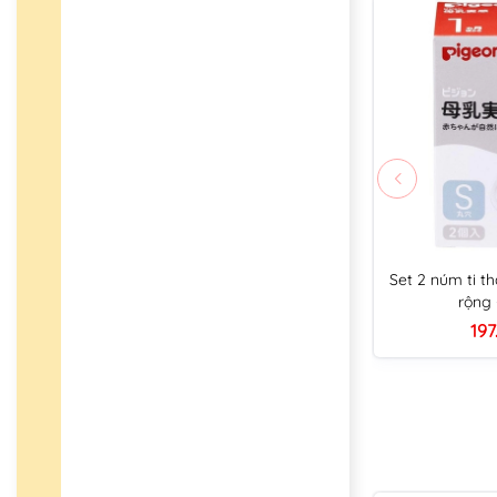
Set 2 núm ti t
rộng 
197