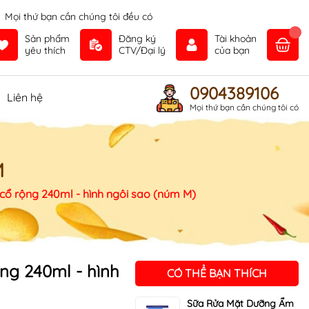
Mọi thứ bạn cần chúng tôi đều có
Sản phẩm
Đăng ký
Tài khoản
yêu thích
CTV/Đại lý
của bạn
0904389106
Liên hệ
Mọi thứ bạn cần chúng tôi có
M
 cổ rộng 240ml - hình ngôi sao (núm M)
ng 240ml - hình
CÓ THỂ BẠN THÍCH
Sữa Rửa Mặt Dưỡng Ẩm