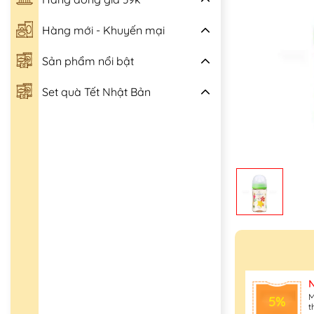
Hàng mới - Khuyến mại
Sản phẩm nổi bật
Set quà Tết Nhật Bản
M
5%
t