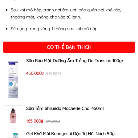
Sau khi mở hộp, tránh nơi ẩm ướt, bảo quản nơi khô ráo,
thoáng mát, không cho vào tủ lạnh.
Sử dụng trong vòng 1 tháng sau khi mở nắp.
CÓ THỂ BẠN THÍCH
Sữa Rửa Mặt Dưỡng Ẩm Trắng Da Transino 100gr
450.000₫
560.000₫
Sữa Tắm Shiseido Macherie Chai 450ml
165.000₫
199.000₫
Gel Khử Mùi Kobayashi Đặc Trị Hôi Nách 50g