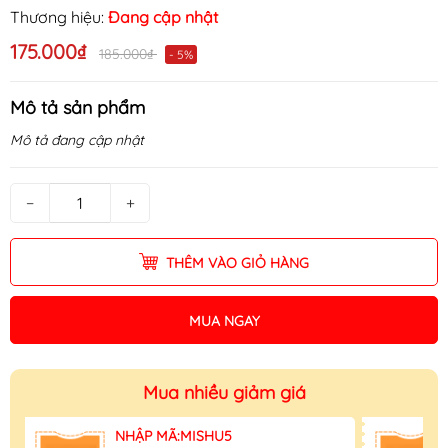
Thương hiệu:
Đang cập nhật
175.000₫
185.000₫
- 5%
Mô tả sản phẩm
Mô tả đang cập nhật
−
+
THÊM VÀO GIỎ HÀNG
MUA NGAY
Mua nhiều giảm giá
NHẬP MÃ:MISHU5