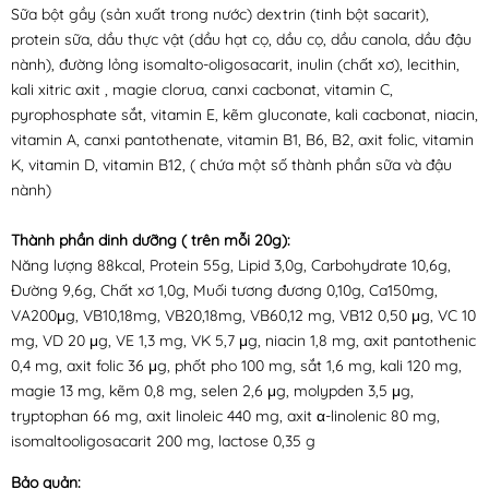
Sữa bột gầy (sản xuất trong nước) dextrin (tinh bột sacarit),
protein sữa, dầu thực vật (dầu hạt cọ, dầu cọ, dầu canola, dầu đậu
nành), đường lỏng isomalto-oligosacarit, inulin (chất xơ), lecithin,
kali xitric axit , magie clorua, canxi cacbonat, vitamin C,
pyrophosphate sắt, vitamin E, kẽm gluconate, kali cacbonat, niacin,
vitamin A, canxi pantothenate, vitamin B1, B6, B2, axit folic, vitamin
K, vitamin D, vitamin B12, ( chứa một số thành phần sữa và đậu
nành)
Thành phần dinh dưỡng ( trên mỗi 20g):
Năng lượng 88kcal, Protein 55g, Lipid 3,0g, Carbohydrate 10,6g,
Đường 9,6g, Chất xơ 1,0g, Muối tương đương 0,10g, Ca150mg,
VA200μg, VB10,18mg, VB20,18mg, VB60,12 mg, VB12 0,50 μg, VC 10
mg, VD 20 μg, VE 1,3 mg, VK 5,7 μg, niacin 1,8 mg, axit pantothenic
0,4 mg, axit folic 36 μg, phốt pho 100 mg, sắt 1,6 mg, kali 120 mg,
magie 13 mg, kẽm 0,8 mg, selen 2,6 μg, molypden 3,5 μg,
tryptophan 66 mg, axit linoleic 440 mg, axit α-linolenic 80 mg,
isomaltooligosacarit 200 mg, lactose 0,35 g
Bảo quản: