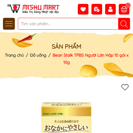
SẢN PHẨM
Trang chủ
/
Đồ uống
/
Bean Stalk TPBS Người Lớn Hộp 10 gói x
10g