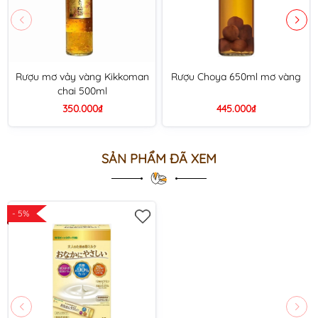
Rượu mơ vảy vàng Kikkoman
Rượu Choya 650ml mơ vàng
chai 500ml
350.000₫
445.000₫
SẢN PHẨM ĐÃ XEM
- 5%