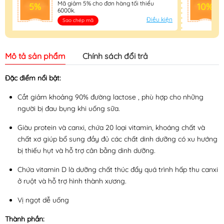
Mã giảm 5% cho đơn hàng tối thiểu
5%
10%
6000k.
Điều kiện
Sao chép mã
Mô tả sản phẩm
Chính sách đổi trả
Đặc điểm nổi bật:
Cắt giảm khoảng 90% đường lactose , phù hợp cho những
người bị đau bụng khi uống sữa.
Giàu protein và canxi, chứa 20 loại vitamin, khoáng chất và
chất xơ giúp bổ sung đầy đủ các chất dinh dưỡng có xu hướng
bị thiếu hụt và hỗ trợ cân bằng dinh dưỡng.
Chứa vitamin D là dưỡng chất thúc đẩy quá trình hấp thu canxi
ở ruột và hỗ trợ hình thành xương.
Vị ngọt dễ uống
Thành phần: