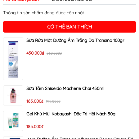
Thông tin sản phẩm đang được cập nhật
CÓ THỂ BẠN THÍCH
Sữa Rửa Mặt Dưỡng Ẩm Trắng Da Transino 100gr
450.000₫
560.000₫
Sữa Tắm Shiseido Macherie Chai 450ml
165.000₫
199.000₫
Gel Khử Mùi Kobayashi Đặc Trị Hôi Nách 50g
185.000₫