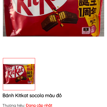
Mã khuyến mãi:
Điều kiện:
Bánh Kitkat socola màu đỏ
Thương hiệu:
Đang cập nhật