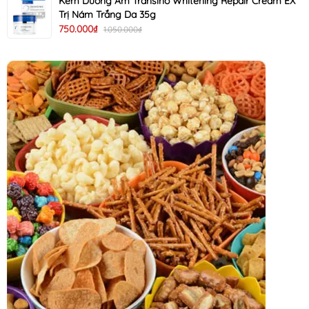
Kem Dưỡng Ẩm Transino Whitening Repair Cream EX
Trị Nám Trắng Da 35g
750.000₫
1.050.000₫