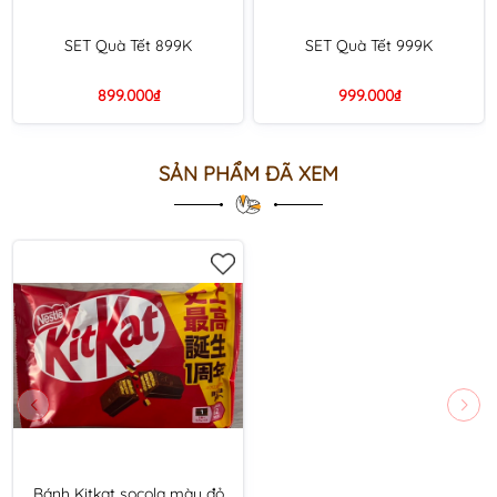
SET Quà Tết 899K
SET Quà Tết 999K
899.000₫
999.000₫
SẢN PHẨM ĐÃ XEM
Bánh Kitkat socola màu đỏ