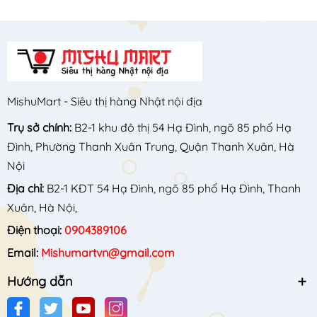
MishuMart - Siêu thị hàng Nhật nội địa
Trụ sở chính:
B2-1 khu đô thị 54 Hạ Đình, ngõ 85 phố Hạ
Đình, Phường Thanh Xuân Trung, Quận Thanh Xuân, Hà
Nội
Địa chỉ:
B2-1 KĐT 54 Hạ Đình, ngõ 85 phố Hạ Đình, Thanh
Xuân, Hà Nội,
Điện thoại:
0904389106
Email:
Mishumartvn@gmail.com
Hướng dẫn