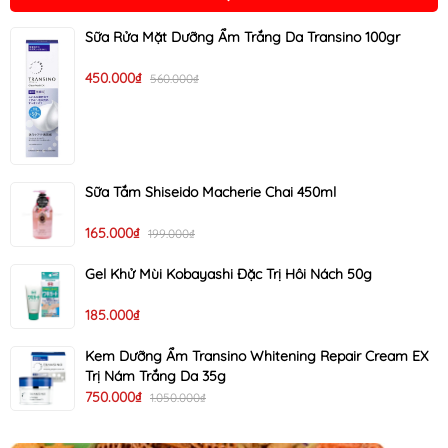
Sữa Rửa Mặt Dưỡng Ẩm Trắng Da Transino 100gr
450.000₫
560.000₫
Sữa Tắm Shiseido Macherie Chai 450ml
165.000₫
199.000₫
Gel Khử Mùi Kobayashi Đặc Trị Hôi Nách 50g
185.000₫
Kem Dưỡng Ẩm Transino Whitening Repair Cream EX
Trị Nám Trắng Da 35g
750.000₫
1.050.000₫