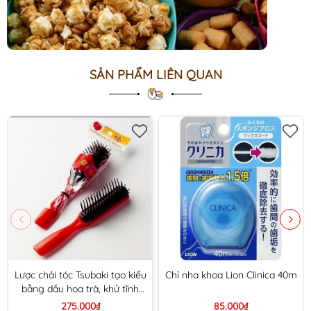
SẢN PHẨM LIÊN QUAN
Lược chải tóc Tsubaki tạo kiểu
Chỉ nha khoa Lion Clinica 40m
bằng dầu hoa trà, khử tĩnh
điện TSB-1000
275.000₫
85.000₫